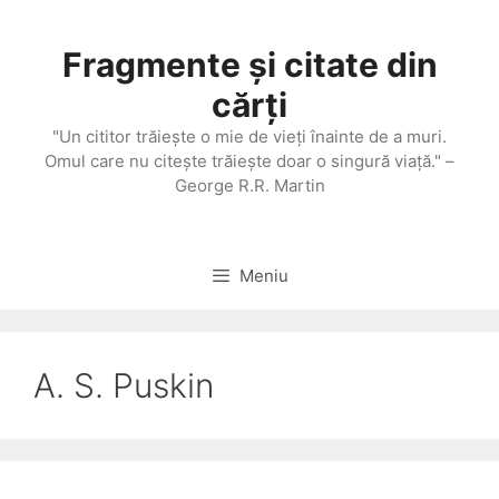
Sari
la
Fragmente și citate din
conținut
cărți
"Un cititor trăieşte o mie de vieţi înainte de a muri.
Omul care nu citeşte trăieşte doar o singură viaţă." –
George R.R. Martin
Meniu
A. S. Puskin