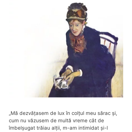
„Mă dezvățasem de lux în colțul meu sărac și,
cum nu văzusem de multă vreme cât de
îmbelșugat trăiau alții, m-am intimidat și-l