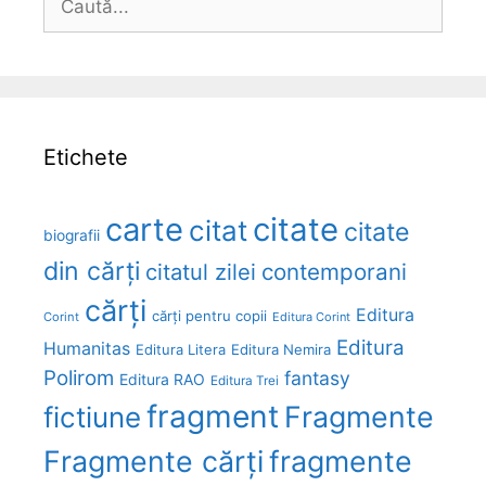
după:
Etichete
carte
citate
citat
citate
biografii
din cărți
citatul zilei
contemporani
cărți
Editura
cărți pentru copii
Corint
Editura Corint
Editura
Humanitas
Editura Litera
Editura Nemira
Polirom
fantasy
Editura RAO
Editura Trei
fragment
Fragmente
fictiune
Fragmente cărți
fragmente