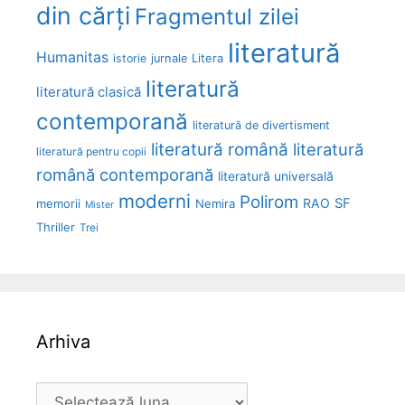
din cărți
Fragmentul zilei
literatură
Humanitas
Litera
istorie
jurnale
literatură
literatură clasică
contemporană
literatură de divertisment
literatură română
literatură
literatură pentru copii
română contemporană
literatură universală
moderni
Polirom
RAO
SF
memorii
Nemira
Mister
Thriller
Trei
Arhiva
Arhiva