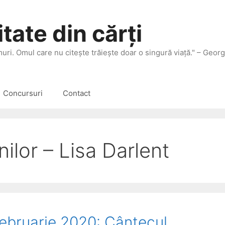
tate din cărți
 muri. Omul care nu citeşte trăieşte doar o singură viaţă." – Geor
Concursuri
Contact
lor – Lisa Darlent
 februarie 2020: Cântecul