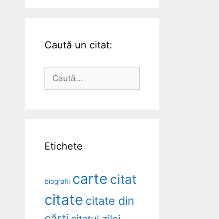
Caută un citat:
Caută
după:
Etichete
carte
citat
biografii
citate
citate din
cărți
citatul zilei