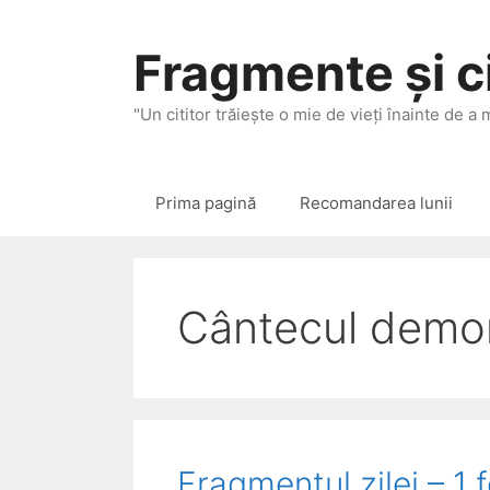
Sari
la
Fragmente și ci
conținut
"Un cititor trăieşte o mie de vieţi înainte de a
Prima pagină
Recomandarea lunii
Cântecul demoni
Fragmentul zilei – 1