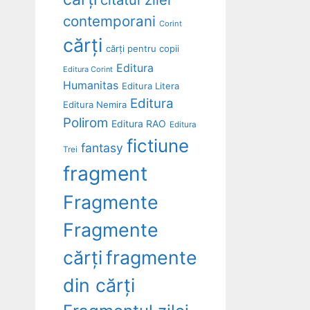
contemporani
Corint
cărți
cărți pentru copii
Editura
Editura Corint
Humanitas
Editura Litera
Editura
Editura Nemira
Polirom
Editura RAO
Editura
fictiune
fantasy
Trei
fragment
Fragmente
Fragmente
cărți
fragmente
din cărți