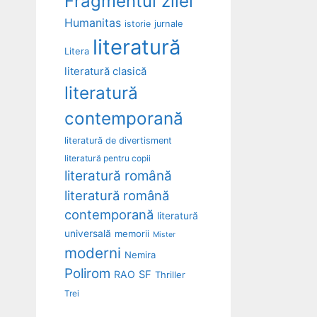
Fragmentul zilei
Humanitas
istorie
jurnale
literatură
Litera
literatură clasică
literatură
contemporană
literatură de divertisment
literatură pentru copii
literatură română
literatură română
contemporană
literatură
universală
memorii
Mister
moderni
Nemira
Polirom
RAO
SF
Thriller
Trei