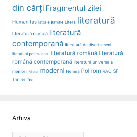
din cărți
Fragmentul zilei
literatură
Humanitas
Litera
istorie
jurnale
literatură
literatură clasică
contemporană
literatură de divertisment
literatură română
literatură
literatură pentru copii
română contemporană
literatură universală
moderni
Polirom
RAO
SF
memorii
Nemira
Mister
Thriller
Trei
Arhiva
Arhiva