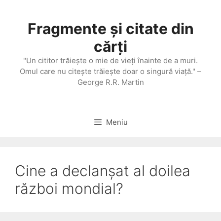
Sari
la
Fragmente și citate din
conținut
cărți
"Un cititor trăieşte o mie de vieţi înainte de a muri.
Omul care nu citeşte trăieşte doar o singură viaţă." –
George R.R. Martin
Meniu
Cine a declanșat al doilea
război mondial?