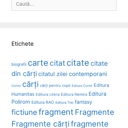
Caută
după:
Etichete
carte
citate
citat
citate
biografii
din cărți
citatul zilei
contemporani
cărți
Editura
cărți pentru copii
Corint
Editura Corint
Editura
Humanitas
Editura Litera
Editura Nemira
Polirom
fantasy
Editura RAO
Editura Trei
fragment
Fragmente
fictiune
Fragmente cărți
fragmente