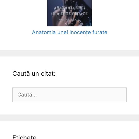
Anatomia unei inocențe furate
Caută un citat:
Caută
după:
Etichete