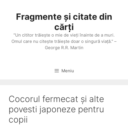
Sari
la
Fragmente și citate din
conținut
cărți
"Un cititor trăieşte o mie de vieţi înainte de a muri.
Omul care nu citeşte trăieşte doar o singură viaţă." –
George R.R. Martin
Meniu
Cocorul fermecat și alte
povesti japoneze pentru
copii