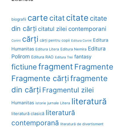
carte
citate
citat
citate
biografii
din cărți
citatul zilei
contemporani
cărți
Editura
cărți pentru copii
Corint
Editura Corint
Editura
Humanitas
Editura Litera
Editura Nemira
Polirom
fantasy
Editura RAO
Editura Trei
fragment
Fragmente
fictiune
Fragmente cărți
fragmente
din cărți
Fragmentul zilei
literatură
Humanitas
Litera
istorie
jurnale
literatură
literatură clasică
contemporană
literatură de divertisment