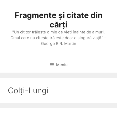
Sari
la
Fragmente și citate din
conținut
cărți
"Un cititor trăieşte o mie de vieţi înainte de a muri.
Omul care nu citeşte trăieşte doar o singură viaţă." –
George R.R. Martin
Meniu
Colți-Lungi