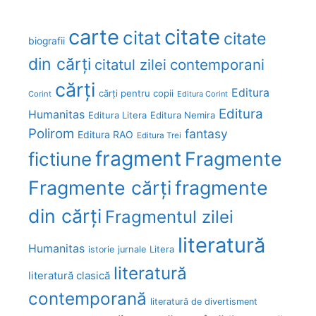
carte
citate
citat
citate
biografii
din cărți
citatul zilei
contemporani
cărți
Editura
cărți pentru copii
Corint
Editura Corint
Editura
Humanitas
Editura Litera
Editura Nemira
Polirom
fantasy
Editura RAO
Editura Trei
fragment
Fragmente
fictiune
Fragmente cărți
fragmente
din cărți
Fragmentul zilei
literatură
Humanitas
Litera
istorie
jurnale
literatură
literatură clasică
contemporană
literatură de divertisment