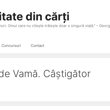
tate din cărți
 muri. Omul care nu citeşte trăieşte doar o singură viaţă." – Geor
Concursuri
Contact
de Vamă. Câștigător