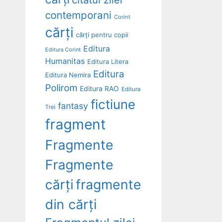
contemporani
Corint
cărți
cărți pentru copii
Editura
Editura Corint
Humanitas
Editura Litera
Editura
Editura Nemira
Polirom
Editura RAO
Editura
fictiune
fantasy
Trei
fragment
Fragmente
Fragmente
cărți
fragmente
din cărți