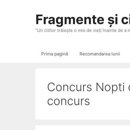
Sari
la
Fragmente și ci
conținut
"Un cititor trăieşte o mie de vieţi înainte de a
Prima pagină
Recomandarea lunii
Concurs Nopti 
concurs