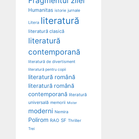
Fragmentul zilei
Humanitas
istorie
jurnale
literatură
Litera
literatură clasică
literatură
contemporană
literatură de divertisment
literatură pentru copii
literatură română
literatură română
contemporană
literatură
universală
memorii
Mister
moderni
Nemira
Polirom
RAO
SF
Thriller
Trei