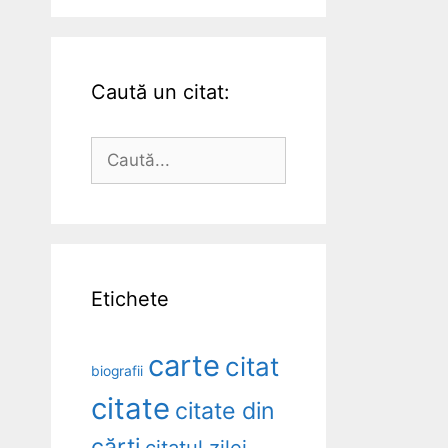
Caută un citat:
Caută
după:
Etichete
carte
citat
biografii
citate
citate din
cărți
citatul zilei