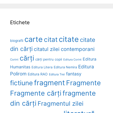
Etichete
carte
citate
citat
citate
biografii
din cărți
citatul zilei
contemporani
cărți
Editura
cărți pentru copii
Corint
Editura Corint
Editura
Humanitas
Editura Litera
Editura Nemira
Polirom
fantasy
Editura RAO
Editura Trei
fragment
Fragmente
fictiune
Fragmente cărți
fragmente
din cărți
Fragmentul zilei