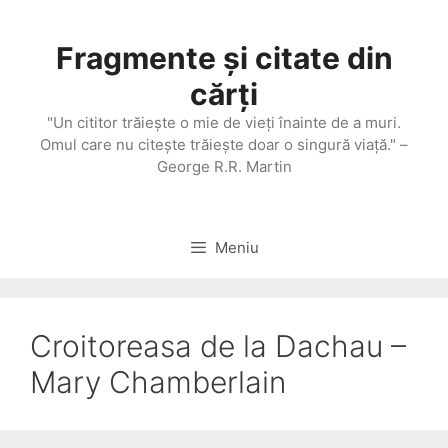
Sari
la
Fragmente și citate din
conținut
cărți
"Un cititor trăieşte o mie de vieţi înainte de a muri.
Omul care nu citeşte trăieşte doar o singură viaţă." –
George R.R. Martin
Meniu
Croitoreasa de la Dachau –
Mary Chamberlain