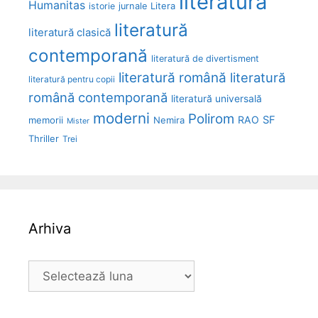
literatură
Humanitas
Litera
istorie
jurnale
literatură
literatură clasică
contemporană
literatură de divertisment
literatură română
literatură
literatură pentru copii
română contemporană
literatură universală
moderni
Polirom
RAO
SF
memorii
Nemira
Mister
Thriller
Trei
Arhiva
Arhiva