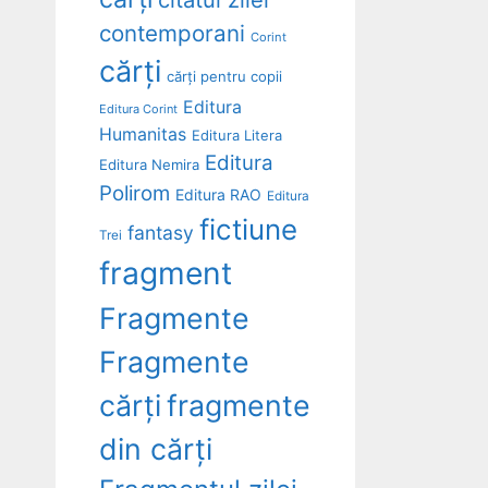
contemporani
Corint
cărți
cărți pentru copii
Editura
Editura Corint
Humanitas
Editura Litera
Editura
Editura Nemira
Polirom
Editura RAO
Editura
fictiune
fantasy
Trei
fragment
Fragmente
Fragmente
cărți
fragmente
din cărți