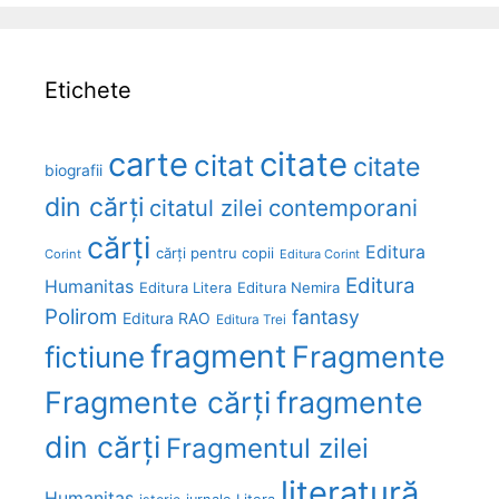
Etichete
carte
citate
citat
citate
biografii
din cărți
citatul zilei
contemporani
cărți
Editura
cărți pentru copii
Corint
Editura Corint
Editura
Humanitas
Editura Litera
Editura Nemira
Polirom
fantasy
Editura RAO
Editura Trei
fragment
Fragmente
fictiune
Fragmente cărți
fragmente
din cărți
Fragmentul zilei
literatură
Humanitas