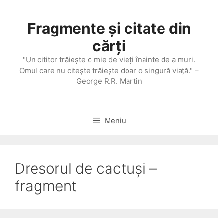
Sari
la
Fragmente și citate din
conținut
cărți
"Un cititor trăieşte o mie de vieţi înainte de a muri.
Omul care nu citeşte trăieşte doar o singură viaţă." –
George R.R. Martin
Meniu
Dresorul de cactuși –
fragment