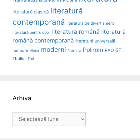
Litera
istorie
jurnale
literatură
literatură clasică
contemporană
literatură de divertisment
literatură română
literatură
literatură pentru copii
română contemporană
literatură universală
moderni
Polirom
RAO
SF
memorii
Nemira
Mister
Thriller
Trei
Arhiva
Arhiva