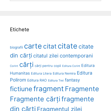
Etichete
carte
citate
citat
citate
biografii
din cărți
citatul zilei
contemporani
cărți
Editura
cărți pentru copii
Corint
Editura Corint
Editura
Humanitas
Editura Litera
Editura Nemira
Polirom
fantasy
Editura RAO
Editura Trei
fragment
Fragmente
fictiune
Fragmente cărți
fragmente
din cărți
Fragmentul zilei