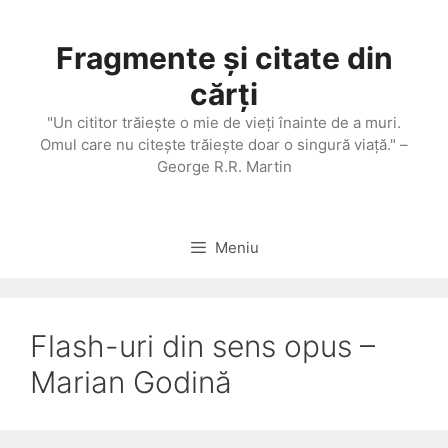
Sari
la
Fragmente și citate din
conținut
cărți
"Un cititor trăieşte o mie de vieţi înainte de a muri.
Omul care nu citeşte trăieşte doar o singură viaţă." –
George R.R. Martin
Meniu
Flash-uri din sens opus –
Marian Godină