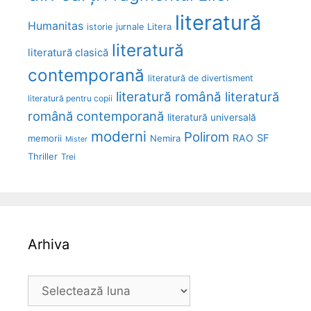
literatură
Humanitas
Litera
istorie
jurnale
literatură
literatură clasică
contemporană
literatură de divertisment
literatură română
literatură
literatură pentru copii
română contemporană
literatură universală
moderni
Polirom
RAO
SF
memorii
Nemira
Mister
Thriller
Trei
Arhiva
Arhiva