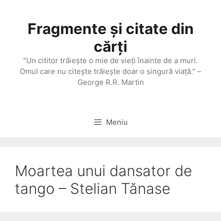
Sari
la
Fragmente și citate din
conținut
cărți
"Un cititor trăieşte o mie de vieţi înainte de a muri.
Omul care nu citeşte trăieşte doar o singură viaţă." –
George R.R. Martin
Meniu
Moartea unui dansator de
tango – Stelian Tănase