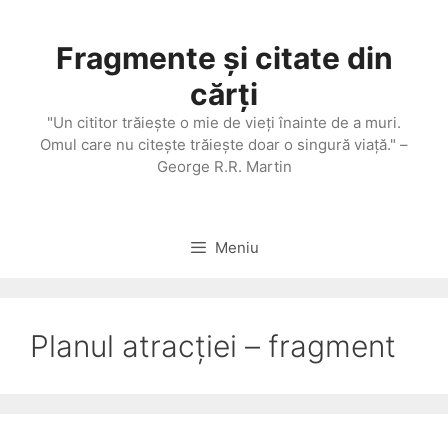
Sari
la
Fragmente și citate din
conținut
cărți
"Un cititor trăieşte o mie de vieţi înainte de a muri.
Omul care nu citeşte trăieşte doar o singură viaţă." –
George R.R. Martin
Meniu
Planul atracției – fragment