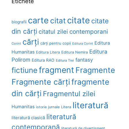
Etichete
carte
citate
citat
citate
biografii
din cărți
citatul zilei
contemporani
cărți
Editura
cărți pentru copii
Corint
Editura Corint
Editura
Humanitas
Editura Litera
Editura Nemira
Polirom
fantasy
Editura RAO
Editura Trei
fragment
Fragmente
fictiune
Fragmente cărți
fragmente
din cărți
Fragmentul zilei
literatură
Humanitas
Litera
istorie
jurnale
literatură
literatură clasică
contemporană
literatură de divertisment