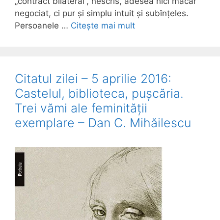
„contract bilateral”, nescris, adesea nici măcar
negociat, ci pur și simplu intuit și subînțeles.
Persoanele …
Citește mai mult
Citatul zilei – 5 aprilie 2016:
Castelul, biblioteca, pușcăria.
Trei vămi ale feminității
exemplare – Dan C. Mihăilescu