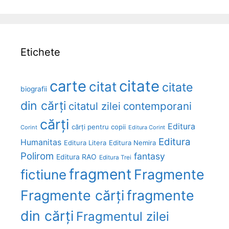
Etichete
carte
citate
citat
citate
biografii
din cărți
citatul zilei
contemporani
cărți
Editura
cărți pentru copii
Corint
Editura Corint
Editura
Humanitas
Editura Litera
Editura Nemira
Polirom
fantasy
Editura RAO
Editura Trei
fragment
Fragmente
fictiune
Fragmente cărți
fragmente
din cărți
Fragmentul zilei