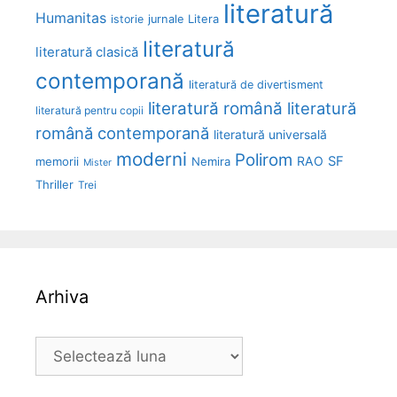
literatură
Humanitas
Litera
istorie
jurnale
literatură
literatură clasică
contemporană
literatură de divertisment
literatură română
literatură
literatură pentru copii
română contemporană
literatură universală
moderni
Polirom
RAO
SF
memorii
Nemira
Mister
Thriller
Trei
Arhiva
Arhiva