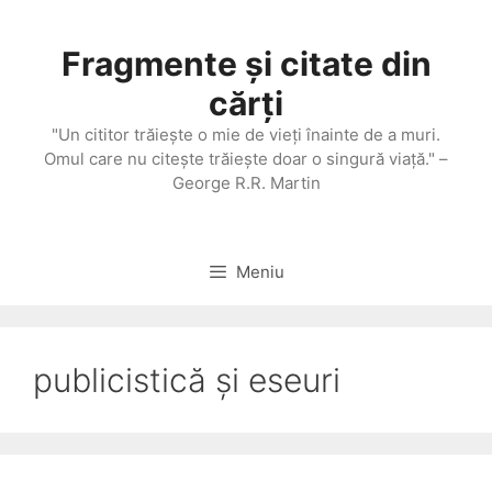
Sari
la
Fragmente și citate din
conținut
cărți
"Un cititor trăieşte o mie de vieţi înainte de a muri.
Omul care nu citeşte trăieşte doar o singură viaţă." –
George R.R. Martin
Meniu
publicistică și eseuri