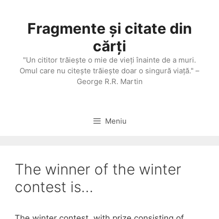
Sari
la
Fragmente și citate din
conținut
cărți
"Un cititor trăieşte o mie de vieţi înainte de a muri.
Omul care nu citeşte trăieşte doar o singură viaţă." –
George R.R. Martin
Meniu
The winner of the winter
contest is…
The winter contest, with prize consisting of