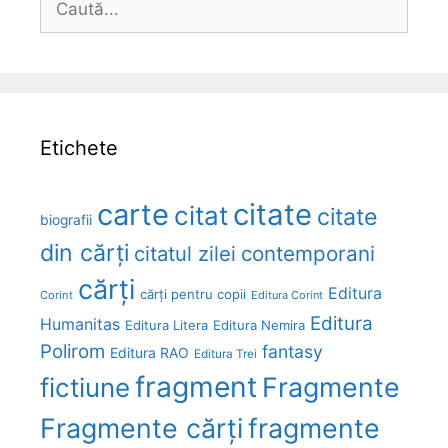
după:
Etichete
carte
citate
citat
citate
biografii
din cărți
citatul zilei
contemporani
cărți
Editura
cărți pentru copii
Corint
Editura Corint
Editura
Humanitas
Editura Litera
Editura Nemira
Polirom
fantasy
Editura RAO
Editura Trei
fragment
Fragmente
fictiune
Fragmente cărți
fragmente