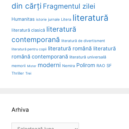
din cărți
Fragmentul zilei
literatură
Humanitas
Litera
istorie
jurnale
literatură
literatură clasică
contemporană
literatură de divertisment
literatură română
literatură
literatură pentru copii
română contemporană
literatură universală
moderni
Polirom
RAO
SF
memorii
Nemira
Mister
Thriller
Trei
Arhiva
Arhiva