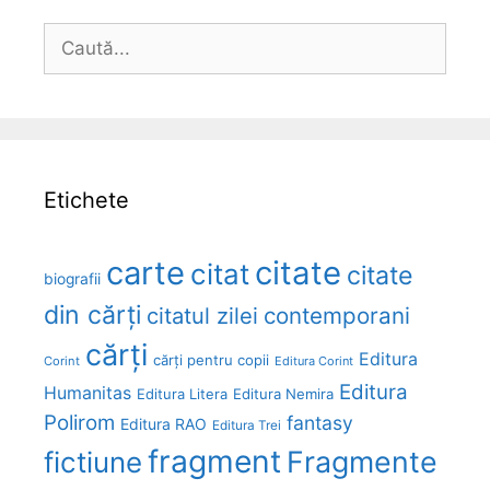
Caută
după:
Etichete
carte
citate
citat
citate
biografii
din cărți
citatul zilei
contemporani
cărți
Editura
cărți pentru copii
Corint
Editura Corint
Editura
Humanitas
Editura Litera
Editura Nemira
Polirom
fantasy
Editura RAO
Editura Trei
fragment
Fragmente
fictiune