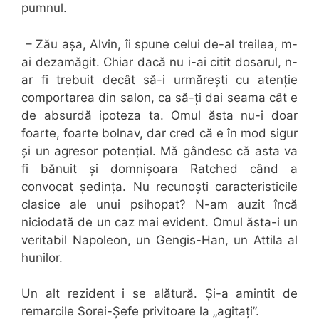
pumnul.
– Zău așa, Alvin, îi spune celui de-al treilea, m-
ai dezamăgit. Chiar dacă nu i-ai citit dosarul, n-
ar fi trebuit decât să-i urmărești cu atenție
comportarea din salon, ca să-ți dai seama cât e
de absurdă ipoteza ta. Omul ăsta nu-i doar
foarte, foarte bolnav, dar cred că e în mod sigur
și un agresor potențial. Mă gândesc că asta va
fi bănuit și domnișoara Ratched când a
convocat ședința. Nu recunoști caracteristicile
clasice ale unui psihopat? N-am auzit încă
niciodată de un caz mai evident. Omul ăsta-i un
veritabil Napoleon, un Gengis-Han, un Attila al
hunilor.
Un alt rezident i se alătură. Și-a amintit de
remarcile Sorei-Șefe privitoare la „agitați”.