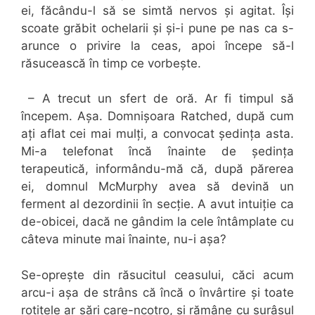
ei, făcându-l să se simtă nervos și agitat. Își
scoate grăbit ochelarii și și-i pune pe nas ca s-
arunce o privire la ceas, apoi începe să-l
răsucească în timp ce vorbește.
– A trecut un sfert de oră. Ar fi timpul să
începem. Așa. Domnișoara Ratched, după cum
ați aflat cei mai mulți, a convocat ședința asta.
Mi-a telefonat încă înainte de ședința
terapeutică, informându-mă că, după părerea
ei, domnul McMurphy avea să devină un
ferment al dezordinii în secție. A avut intuiție ca
de-obicei, dacă ne gândim la cele întâmplate cu
câteva minute mai înainte, nu-i așa?
Se-oprește din răsucitul ceasului, căci acum
arcu-i așa de strâns că încă o învârtire și toate
rotițele ar sări care-ncotro, și rămâne cu surâsul