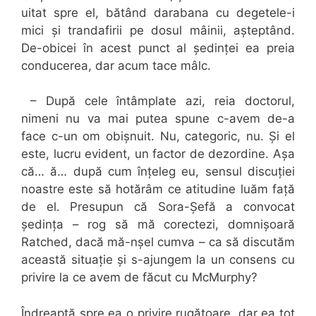
uitat spre el, bătând darabana cu degetele-i
mici și trandafirii pe dosul mâinii, așteptând.
De-obicei în acest punct al ședinței ea preia
conducerea, dar acum tace mâlc.
– După cele întâmplate azi, reia doctorul,
nimeni nu va mai putea spune c-avem de-a
face c-un om obișnuit. Nu, categoric, nu. Și el
este, lucru evident, un factor de dezordine. Așa
că… ă… după cum înțeleg eu, sensul discuției
noastre este să hotărâm ce atitudine luăm față
de el. Presupun că Sora-Șefă a convocat
ședința – rog să mă corectezi, domnișoară
Ratched, dacă mă-nșel cumva – ca să discutăm
această situație și s-ajungem la un consens cu
privire la ce avem de făcut cu McMurphy?
Îndreaptă spre ea o privire rugătoare, dar ea tot