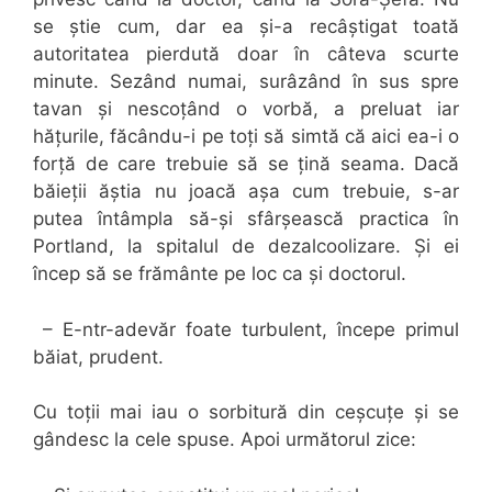
se știe cum, dar ea și-a recâștigat toată
autoritatea pierdută doar în câteva scurte
minute. Sezând numai, surâzând în sus spre
tavan și nescoțând o vorbă, a preluat iar
hățurile, făcându-i pe toți să simtă că aici ea-i o
forță de care trebuie să se țină seama. Dacă
băieții ăștia nu joacă așa cum trebuie, s-ar
putea întâmpla să-și sfârșească practica în
Portland, la spitalul de dezalcoolizare. Și ei
încep să se frământe pe loc ca și doctorul.
– E-ntr-adevăr foate turbulent, începe primul
băiat, prudent.
Cu toții mai iau o sorbitură din ceșcuțe și se
gândesc la cele spuse. Apoi următorul zice: