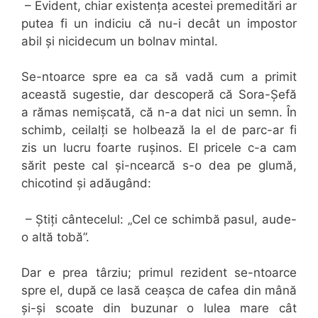
– Evident, chiar existența acestei premeditări ar
putea fi un indiciu că nu-i decât un impostor
abil și nicidecum un bolnav mintal.
Se-ntoarce spre ea ca să vadă cum a primit
această sugestie, dar descoperă că Sora-Șefă
a rămas nemișcată, că n-a dat nici un semn. În
schimb, ceilalți se holbează la el de parc-ar fi
zis un lucru foarte rușinos. El pricele c-a cam
sărit peste cal și-ncearcă s-o dea pe glumă,
chicotind și adăugând:
– Știți cântecelul: „Cel ce schimbă pasul, aude-
o altă tobă”.
Dar e prea târziu; primul rezident se-ntoarce
spre el, după ce lasă ceașca de cafea din mână
și-și scoate din buzunar o lulea mare cât