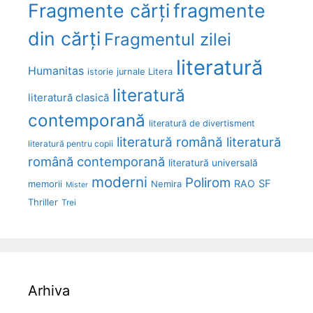
Fragmente cărți
fragmente
din cărți
Fragmentul zilei
literatură
Humanitas
Litera
istorie
jurnale
literatură
literatură clasică
contemporană
literatură de divertisment
literatură română
literatură
literatură pentru copii
română contemporană
literatură universală
moderni
Polirom
RAO
SF
memorii
Nemira
Mister
Thriller
Trei
Arhiva