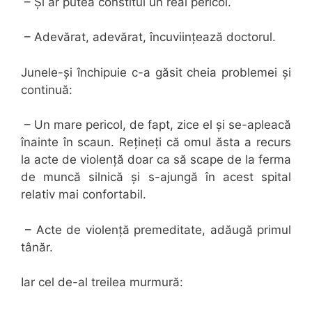
– Și ar putea constitui un real pericol.
– Adevărat, adevărat, încuviințează doctorul.
Junele-și închipuie c-a găsit cheia problemei și
continuă:
– Un mare pericol, de fapt, zice el și se-apleacă
înainte în scaun. Rețineți că omul ăsta a recurs
la acte de violență doar ca să scape de la ferma
de muncă silnică și s-ajungă în acest spital
relativ mai confortabil.
– Acte de violență premeditate, adăugă primul
tânăr.
Iar cel de-al treilea murmură: