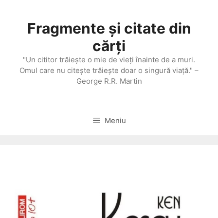
Sari
la
Fragmente și citate din
conținut
cărți
"Un cititor trăieşte o mie de vieţi înainte de a muri.
Omul care nu citeşte trăieşte doar o singură viaţă." –
George R.R. Martin
Meniu