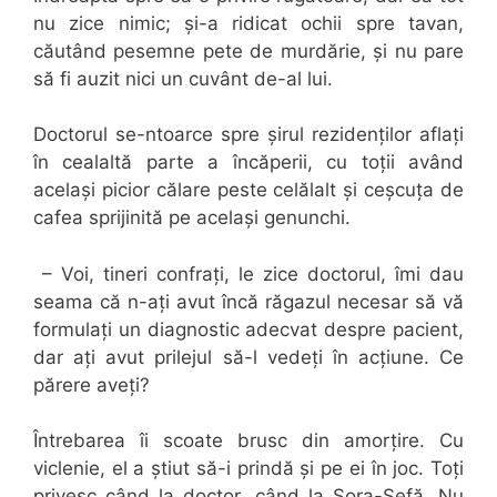
nu zice nimic; și-a ridicat ochii spre tavan,
căutând pesemne pete de murdărie, și nu pare
să fi auzit nici un cuvânt de-al lui.
Doctorul se-ntoarce spre șirul rezidenților aflați
în cealaltă parte a încăperii, cu toții având
același picior călare peste celălalt și ceșcuța de
cafea sprijinită pe același genunchi.
– Voi, tineri confrați, le zice doctorul, îmi dau
seama că n-ați avut încă răgazul necesar să vă
formulați un diagnostic adecvat despre pacient,
dar ați avut prilejul să-l vedeți în acțiune. Ce
părere aveți?
Întrebarea îi scoate brusc din amorțire. Cu
viclenie, el a știut să-i prindă și pe ei în joc. Toți
privesc când la doctor, când la Sora-Șefă. Nu