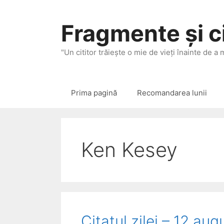
Sari
la
Fragmente și ci
conținut
"Un cititor trăieşte o mie de vieţi înainte de a
Prima pagină
Recomandarea lunii
Ken Kesey
Citatul zilei – 12 au