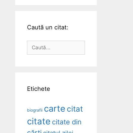
Caută un citat:
Caută
după:
Etichete
carte
citat
biografii
citate
citate din
cărți
citatul zilei