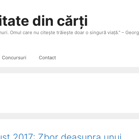
tate din cărți
 muri. Omul care nu citeşte trăieşte doar o singură viaţă." – Geor
Concursuri
Contact
gust 2017: Zbor deasupra unui