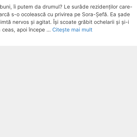
uni, îi putem da drumul? Le surâde rezidenților care-
cearcă s-o ocolească cu privirea pe Sora-Șefă. Ea șade
mtă nervos și agitat. Își scoate grăbit ochelarii și și-i
a ceas, apoi începe …
Citește mai mult