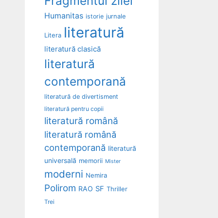
Fragmentul zilei
Humanitas
istorie
jurnale
literatură
Litera
literatură clasică
literatură
contemporană
literatură de divertisment
literatură pentru copii
literatură română
literatură română
contemporană
literatură
universală
memorii
Mister
moderni
Nemira
Polirom
RAO
SF
Thriller
Trei