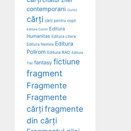
contemporani
Corint
cărți
cărți pentru copii
Editura
Editura Corint
Humanitas
Editura Litera
Editura
Editura Nemira
Polirom
Editura RAO
Editura
fictiune
fantasy
Trei
fragment
Fragmente
Fragmente
cărți
fragmente
din cărți