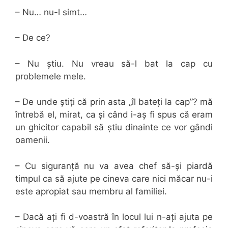
– Nu… nu-l simt…
– De ce?
– Nu știu. Nu vreau să-l bat la cap cu
problemele mele.
– De unde știți că prin asta „îl bateți la cap”? mă
întrebă el, mirat, ca și când i-aș fi spus că eram
un ghicitor capabil să știu dinainte ce vor gândi
oamenii.
– Cu siguranță nu va avea chef să-și piardă
timpul ca să ajute pe cineva care nici măcar nu-i
este apropiat sau membru al familiei.
– Dacă ați fi d-voastră în locul lui n-ați ajuta pe