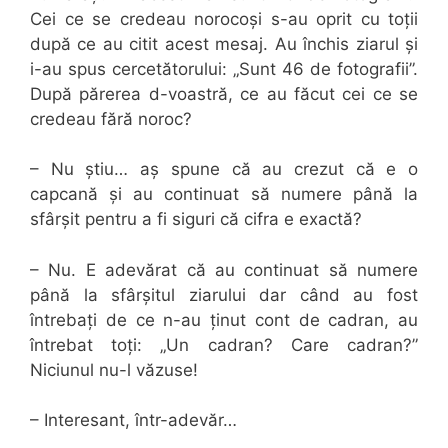
Cei ce se credeau norocoși s-au oprit cu toții
după ce au citit acest mesaj. Au închis ziarul și
i-au spus cercetătorului: „Sunt 46 de fotografii”.
După părerea d-voastră, ce au făcut cei ce se
credeau fără noroc?
– Nu știu… aș spune că au crezut că e o
capcană și au continuat să numere până la
sfârșit pentru a fi siguri că cifra e exactă?
– Nu. E adevărat că au continuat să numere
până la sfârșitul ziarului dar când au fost
întrebați de ce n-au ținut cont de cadran, au
întrebat toți: „Un cadran? Care cadran?”
Niciunul nu-l văzuse!
– Interesant, într-adevăr…