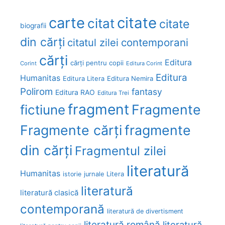
carte
citate
citat
citate
biografii
din cărți
citatul zilei
contemporani
cărți
Editura
cărți pentru copii
Corint
Editura Corint
Editura
Humanitas
Editura Litera
Editura Nemira
Polirom
fantasy
Editura RAO
Editura Trei
fragment
Fragmente
fictiune
Fragmente cărți
fragmente
din cărți
Fragmentul zilei
literatură
Humanitas
Litera
istorie
jurnale
literatură
literatură clasică
contemporană
literatură de divertisment
literatură română
literatură