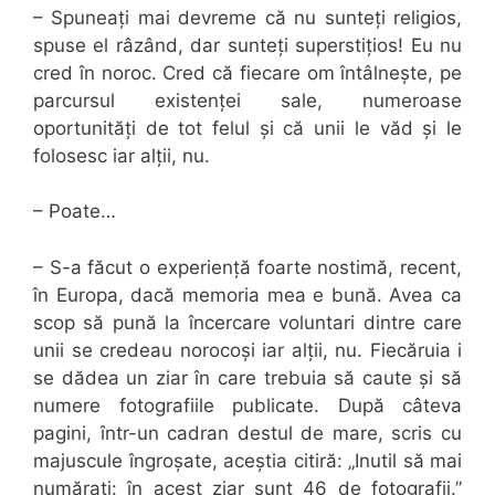
– Spuneați mai devreme că nu sunteți religios,
spuse el râzând, dar sunteți superstițios! Eu nu
cred în noroc. Cred că fiecare om întâlnește, pe
parcursul existenței sale, numeroase
oportunități de tot felul și că unii le văd și le
folosesc iar alții, nu.
– Poate…
– S-a făcut o experiență foarte nostimă, recent,
în Europa, dacă memoria mea e bună. Avea ca
scop să pună la încercare voluntari dintre care
unii se credeau norocoși iar alții, nu. Fiecăruia i
se dădea un ziar în care trebuia să caute și să
numere fotografiile publicate. După câteva
pagini, într-un cadran destul de mare, scris cu
majuscule îngroșate, aceștia citiră: „Inutil să mai
numărați: în acest ziar sunt 46 de fotografii.”