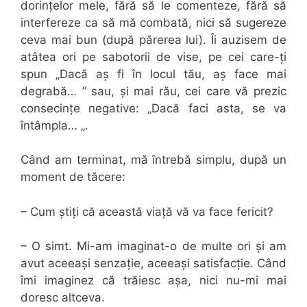
dorințelor mele, fără să le comenteze, fără să
interfereze ca să mă combată, nici să sugereze
ceva mai bun (după părerea lui). Îi auzisem de
atâtea ori pe sabotorii de vise, pe cei care-ți
spun „Dacă aș fi în locul tău, aș face mai
degrabă… ” sau, și mai rău, cei care vă prezic
consecințe negative: „Dacă faci asta, se va
întâmpla… „.
Când am terminat, mă întrebă simplu, după un
moment de tăcere:
– Cum știți că această viață vă va face fericit?
– O simt. Mi-am imaginat-o de multe ori și am
avut aceeași senzație, aceeași satisfacție. Când
îmi imaginez că trăiesc așa, nici nu-mi mai
doresc altceva.