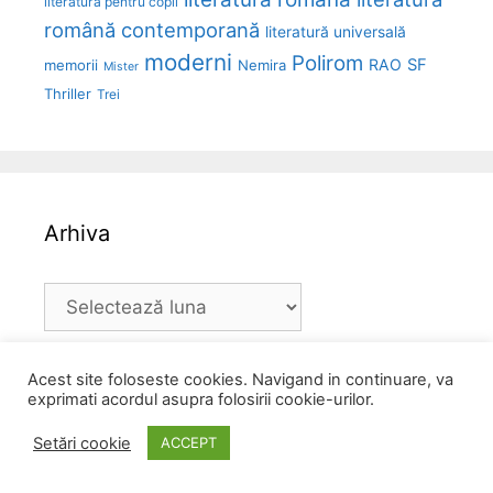
literatură pentru copii
română contemporană
literatură universală
moderni
Polirom
RAO
SF
memorii
Nemira
Mister
Thriller
Trei
Arhiva
Arhiva
Acest site foloseste cookies. Navigand in continuare, va
exprimati acordul asupra folosirii cookie-urilor.
Setări cookie
ACCEPT
Caută un citat: