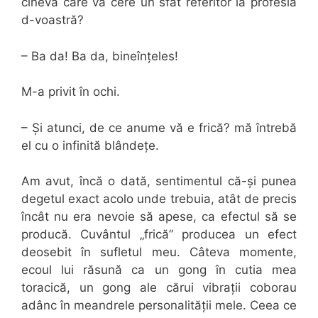
cineva care vă cere un sfat referitor la profesia
d-voastră?
– Ba da! Ba da, bineînțeles!
M-a privit în ochi.
– Și atunci, de ce anume vă e frică? mă întrebă
el cu o infinită blândețe.
Am avut, încă o dată, sentimentul că-și punea
degetul exact acolo unde trebuia, atât de precis
încât nu era nevoie să apese, ca efectul să se
producă. Cuvântul „frică” producea un efect
deosebit în sufletul meu. Câteva momente,
ecoul lui răsună ca un gong în cutia mea
toracică, un gong ale cărui vibrații coborau
adânc în meandrele personalității mele. Ceea ce