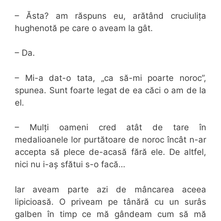
– Ăsta? am răspuns eu, arătând cruciulița
hughenotă pe care o aveam la gât.
– Da.
– Mi-a dat-o tata, „ca să-mi poarte noroc”,
spunea. Sunt foarte legat de ea căci o am de la
el.
– Mulți oameni cred atât de tare în
medalioanele lor purtătoare de noroc încât n-ar
accepta să plece de-acasă fără ele. De altfel,
nici nu i-aș sfătui s-o facă…
Iar aveam parte azi de mâncarea aceea
lipicioasă. O priveam pe tânără cu un surâs
galben în timp ce mă gândeam cum să mă