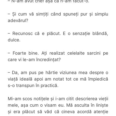
– N-am avut chef așa că n-am făcut-o.
– Și cum vă simțiți când spuneți pur și simplu
adevărul?
– Recunosc că e plăcut. E o senzație blândă,
dulce.
– Foarte bine. Ați realizat celelalte sarcini pe
care vi le-am încredințat?
– Da, am pus pe hârtie viziunea mea despre o
viață ideală apoi am notat tot ce mă împiedică
s-o transpun în practică.
Mi-am scos notițele și i-am citit descrierea vieții
mele, așa cum o visam eu. Mă asculta în liniște
și era plăcut să văd că cineva acordă atenție