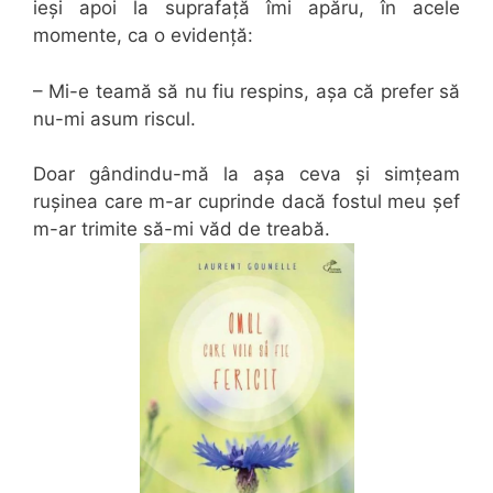
ieși apoi la suprafață îmi apăru, în acele
momente, ca o evidență:
– Mi-e teamă să nu fiu respins, așa că prefer să
nu-mi asum riscul.
Doar gândindu-mă la așa ceva și simțeam
rușinea care m-ar cuprinde dacă fostul meu șef
m-ar trimite să-mi văd de treabă.