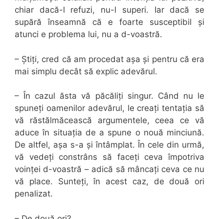
chiar dacă-l refuzi, nu-l superi. Iar dacă se
supără înseamnă că e foarte susceptibil și
atunci e problema lui, nu a d-voastră.
– Știți, cred că am procedat așa și pentru că era
mai simplu decât să explic adevărul.
– În cazul ăsta vă păcăliți singur. Când nu le
spuneți oamenilor adevărul, le creați tentația să
vă răstălmăcească argumentele, ceea ce vă
aduce în situația de a spune o nouă minciună.
De altfel, așa s-a și întâmplat. În cele din urmă,
vă vedeți constrâns să faceți ceva împotriva
voinței d-voastră – adică să mâncați ceva ce nu
vă place. Sunteți, în acest caz, de două ori
penalizat.
– De două ori?