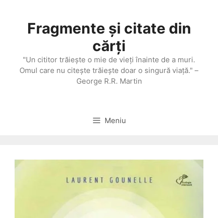
Sari
la
Fragmente și citate din
conținut
cărți
"Un cititor trăieşte o mie de vieţi înainte de a muri.
Omul care nu citeşte trăieşte doar o singură viaţă." –
George R.R. Martin
Meniu