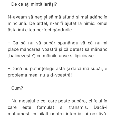
– De ce ați mințit iarăși?
N-aveam să neg și să mă afund și mai adânc în
minciună. De altfel, n-ar fi ajutat la nimic: omul
ăsta îmi citea perfect gândurile.
– Ca să nu vă supăr spunându-vă că nu-mi
place mâncarea voastră și că detest să mănânc
„balinezește”, cu mâinile unse și lipicioase.
– Dacă nu pot înțelege asta și dacă mă supăr, e
problema mea, nu a d-voastră!
– Cum?
– Nu mesajul e cel care poate supăra, ci felul în
care este formulat și transmis. Dacă-i
mulțumești celuilalt pentru intenția lui pozitivă,