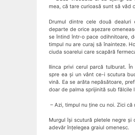
mea, că tare curioasă sunt să văd
Drumul dintre cele două dealuri 
departe de orice așezare omenească,
se întind într-o pace odihnitoare, 
timpul nu are curaj să înainteze. H
ciuda soarelui care scapără fermeca
Ilinca privi cerul parcă tulburat.
spre ea și un vânt ce-i scutura buc
vină. Ea se arăta nepăsătoare, pref
doar de palma sprijinită sub fălcile
– Azi, timpul nu ține cu noi. Zici c
Murgul își scutură pletele negre și 
adevăr înțelegea graiul omenesc.