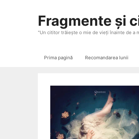
Sari
la
Fragmente și ci
conținut
"Un cititor trăieşte o mie de vieţi înainte de a
Prima pagină
Recomandarea lunii