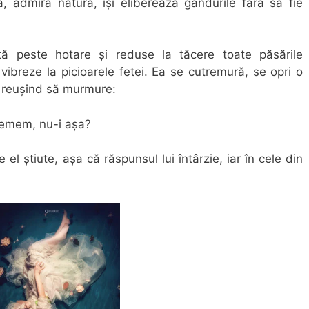
ă, admiră natura, își eliberează gândurile fără să fie
tă peste hotare și reduse la tăcere toate păsările
 vibreze la picioarele fetei. Ea se cutremură, se opri o
a reușind să murmure:
 temem, nu-i așa?
el știute, așa că răspunsul lui întârzie, iar în cele din