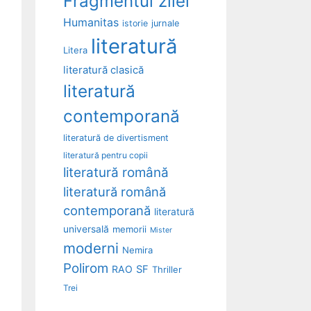
Fragmentul zilei
Humanitas
istorie
jurnale
literatură
Litera
literatură clasică
literatură
contemporană
literatură de divertisment
literatură pentru copii
literatură română
literatură română
contemporană
literatură
universală
memorii
Mister
moderni
Nemira
Polirom
RAO
SF
Thriller
Trei