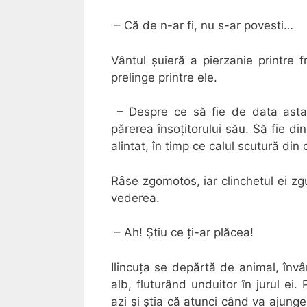
– Că de n-ar fi, nu s-ar povesti…
Vântul șuieră a pierzanie printre 
prelinge printre ele.
– Despre ce să fie de data asta,
părerea însoțitorului său. Să fie di
alintat, în timp ce calul scutură di
Râse zgomotos, iar clinchetul ei zg
vederea.
– Ah! Știu ce ți-ar plăcea!
Ilincuța se depărtă de animal, învâ
alb, fluturând unduitor în jurul ei.
azi și știa că atunci când va ajunge