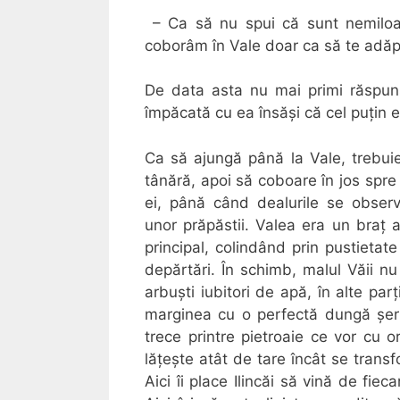
– Ca să nu spui că sunt nemiloa
coborâm în Vale doar ca să te adăpi 
De data asta nu mai primi răspuns.
împăcată cu ea însăși că cel puțin e
Ca să ajungă până la Vale, trebuie
tânără, apoi să coboare în jos spr
ei, până când dealurile se obse
unor prăpăstii. Valea era un braț a
principal, colindând prin pustietat
depărtări. În schimb, malul Văii nu
arbuști iubitori de apă, în alte par
marginea cu o perfectă dungă șerp
trece printre pietroaie ce vor cu or
lățește atât de tare încât se transf
Aici îi place Ilincăi să vină de fie