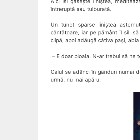
Aici își găsește liniștea, mediteaz
întreruptă sau tulburată.
Un tunet sparse liniștea așternu
cântătoare, iar pe pământ îl sili să
clipă, apoi adăugă câțiva pași, abi
– E doar ploaia. N-ar trebui să ne
Calul se adânci în gânduri numai de 
urmă, nu mai apăru.