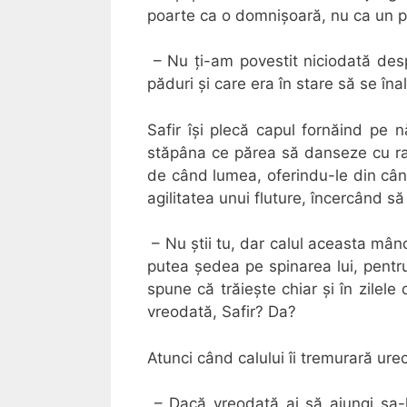
poarte ca o domnișoară, nu ca un p
– Nu ți-am povestit niciodată despr
păduri și care era în stare să se îna
Safir își plecă capul fornăind pe nă
stăpâna ce părea să danseze cu ramu
de când lumea, oferindu-le din cân
agilitatea unui fluture, încercând să
– Nu știi tu, dar calul aceasta mânc
putea ședea pe spinarea lui, pent
spune că trăiește chiar și în zilele 
vreodată, Safir? Da?
Atunci când calului îi tremurară urec
– Dacă vreodată ai să ajungi sa-l 