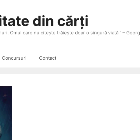
tate din cărți
 muri. Omul care nu citeşte trăieşte doar o singură viaţă." – Geor
Concursuri
Contact