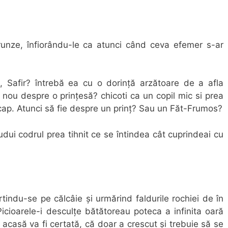
frunze, înfiorându-le ca atunci când ceva efemer s-ar
 Safir? întrebă ea cu o dorință arzătoare de a afla
n nou despre o prințesă? chicoti ca un copil mic si prea
n cap. Atunci să fie despre un prinț? Sau un Făt-Frumos?
udui codrul prea tihnit ce se întindea cât cuprindeai cu
rtindu-se pe călcâie și urmărind faldurile rochiei de în
 Picioarele-i desculțe bătătoreau poteca a infinita oară
 acasă va fi certată, că doar a crescut și trebuie să se