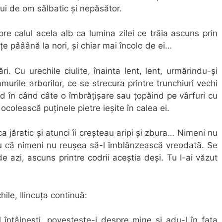
ui de om sălbatic și nepăsător.
e calul acela alb ca lumina zilei ce trăia ascuns prin
lțe pââână la nori, și chiar mai încolo de ei…
ri. Cu urechile ciulite, înainta lent, lent, urmărindu-și
rile arborilor, ce se strecura printre trunchiuri vechi
d în când câte o îmbrățișare sau țopăind pe vârfuri cu
 ocolească puținele pietre ieșite în calea ei.
a jăratic și atunci îi creșteau aripi și zbura… Nimeni nu
ru că nimeni nu reușea să-l îmblânzească vreodată. Se
de azi, ascuns printre codrii aceștia deși. Tu l-ai văzut
hile, Ilincuța continuă:
întâlnești, povestește-i despre mine și adu-l în fața