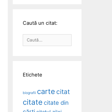
Caută un citat:
Caută
după:
Etichete
carte
citat
biografii
citate
citate din
cărți
citatul zilei