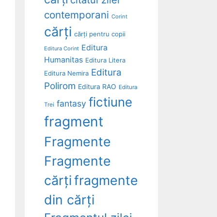
contemporani
Corint
cărți
cărți pentru copii
Editura
Editura Corint
Humanitas
Editura Litera
Editura
Editura Nemira
Polirom
Editura RAO
Editura
fictiune
fantasy
Trei
fragment
Fragmente
Fragmente
cărți
fragmente
din cărți