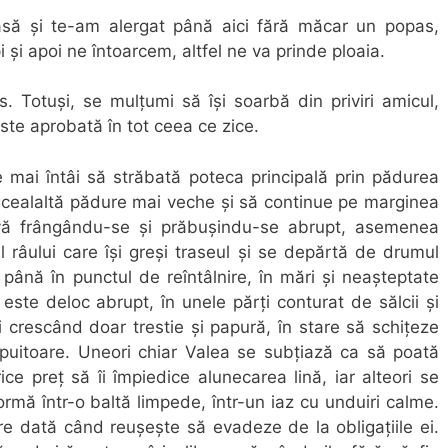
să și te-am alergat până aici fără măcar un popas,
și apoi ne întoarcem, altfel ne va prinde ploaia.
 Totuși, se mulțumi să își soarbă din priviri amicul,
ste aprobată în tot ceea ce zice.
 mai întâi să străbată poteca principală prin pădurea
e cealaltă pădure mai veche și să continue pe marginea
rvă frângându-se și prăbușindu-se abrupt, asemenea
l râului care își greși traseul și se depărtă de drumul
e până în punctul de reîntâlnire, în mări și neașteptate
 este deloc abrupt, în unele părți conturat de sălcii și
ți crescând doar trestie și papură, în stare să schițeze
uitoare. Uneori chiar Valea se subțiază ca să poată
ice preț să îi împiedice alunecarea lină, iar alteori se
ormă într-o baltă limpede, într-un iaz cu unduiri calme.
care dată când reușește să evadeze de la obligațiile ei.