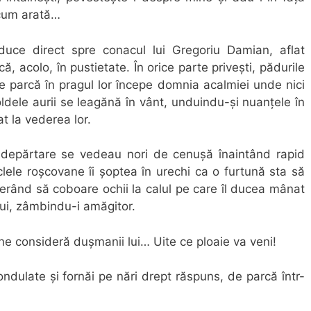
 cum arată…
duce direct spre conacul lui Gregoriu Damian, aflat
 acolo, în pustietate. În orice parte privești, pădurile
de parcă în pragul lor începe domnia acalmiei unde nici
oldele aurii se leagănă în vânt, unduindu-și nuanțele în
t la vederea lor.
 În depărtare se vedeau nori de cenușă înaintând rapid
lele roșcovane îi șoptea în urechi ca o furtună sta să
erând să coboare ochii la calul pe care îl ducea mânat
 lui, zâmbindu-i amăgitor.
ă ne consideră dușmanii lui… Uite ce ploaie va veni!
ondulate și fornăi pe nări drept răspuns, de parcă într-