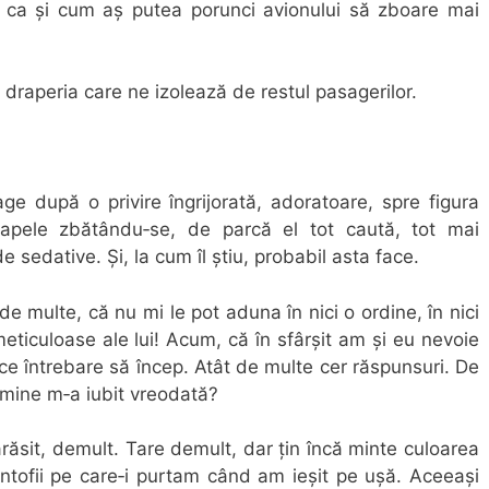
 ca și cum aș putea porunci avionului să zboare mai
raperia care ne izolează de restul pasagerilor.
e după o privire îngri­jorată, adoratoare, spre figura
a­pele zbătându‐se, de parcă el tot caută, tot mai
sedative. Și, la cum îl știu, probabil asta face.
 de multe, că nu mi le pot aduna în nici o ordine, în nici
e meticuloase ale lui! Acum, că în sfârșit am și eu nevoie
ce întrebare să încep. Atât de multe cer răspunsuri. De
 mine m‐a iubit vreodată?
ăsit, demult. Tare demult, dar țin încă minte culoarea
ntofii pe care‐i purtam când am ieșit pe ușă. Aceeași