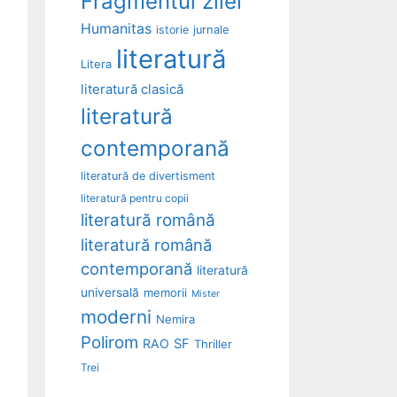
Fragmentul zilei
Humanitas
istorie
jurnale
literatură
Litera
literatură clasică
literatură
contemporană
literatură de divertisment
literatură pentru copii
literatură română
literatură română
contemporană
literatură
universală
memorii
Mister
moderni
Nemira
Polirom
RAO
SF
Thriller
Trei