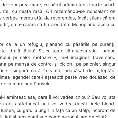
 de zbor prea mare, cu părul arămiu tuns foarte scurt,
runte, cu ceafa rasă. Ori rezemându‐se nonșalant de
are vorbea mereu atât de reverențios, încât știam că era
ovedit, eu n‐aveam să fiu vreodată. Monoplanul acela cu
 ca la un refugiu; planând cu păsările pe curenți,
e- drală tăcută. Și, cu toate că altceva știu – uneori
uitului primelor motoare –, mi‐l imaginez traversând
âna pe manșa de control și piciorul pe palonier, singur
âi și singură oară în viață, neapăsat de așteptări.
țimea legendei care‐l așteaptă peste vreo douăzeci de
de la marginea Parisului.
i‐l amintesc așa, oare îi voi vedea chipul? Sau voi sta
a ori, astfel încât nu‐i voi vedea decât firele blond‐
a lumea, cu gâtul alungit în față ca un stâlp, încordat de
i, lați și tensionați sub combinezonul larg de pilot?