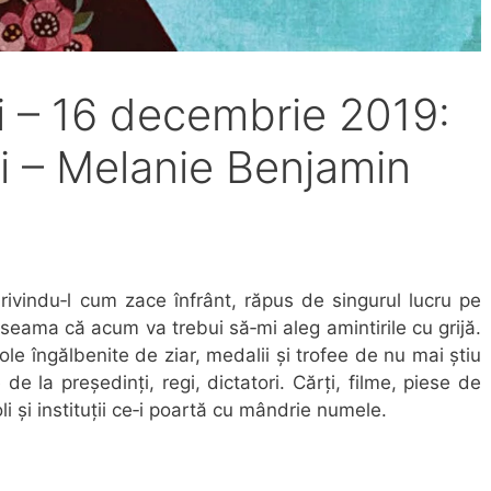
i – 16 decembrie 2019:
ui – Melanie Benjamin
ivindu‐l cum zace în­frânt, răpus de singurul lucru pe
 seama că acum va trebui să‐mi aleg amintirile cu grijă.
ole îngălbenite de ziar, medalii și trofee de nu mai știu
de la președinți, regi, dictatori. Cărți, filme, piese de
coli și instituții ce‐i poartă cu mândrie numele.