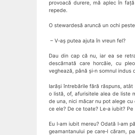
provoacă durere, mă aplec în față
repede.
O stewardesă aruncă un ochi peste d
– V‐aș putea ajuta în vreun fel?
Dau din cap că nu, iar ea se retrag
descărnată care horcăie, cu pleo
veghează, până și‐n somnul indus de 
Iarăși întrebările fără răspuns, atât
o listă, of, afurisitele alea de list
de una, nici măcar nu pot alege cu 
ce ele? De ce toate? Le‐a iubit? Pe
Eu l‐am iubit mereu? Odată l‐am păr
geamantanului pe care‐l căram, pa