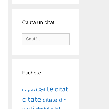
Caută un citat:
Caută
după:
Etichete
carte
citat
biografii
citate
citate din
cărți
citatul zilei