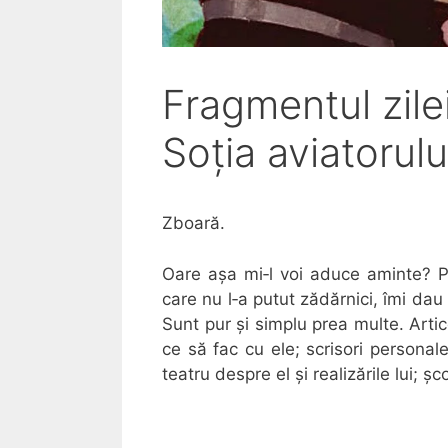
Fragmentul zile
Soția aviatorul
Zboară.
Oare așa mi‐l voi aduce aminte? Pr
care nu l‐a putut zădărnici, îmi dau
Sunt pur și simplu prea multe. Artic
ce să fac cu ele; scrisori personale 
teatru despre el și realizările lui; ș