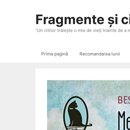
Sari
la
Fragmente și ci
conținut
"Un cititor trăieşte o mie de vieţi înainte de a
Prima pagină
Recomandarea lunii