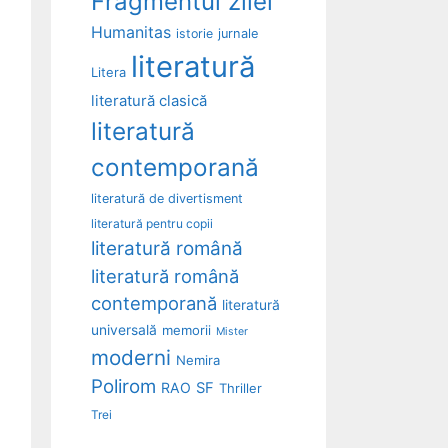
Fragmentul zilei
Humanitas
istorie
jurnale
literatură
Litera
literatură clasică
literatură
contemporană
literatură de divertisment
literatură pentru copii
literatură română
literatură română
contemporană
literatură
universală
memorii
Mister
moderni
Nemira
Polirom
RAO
SF
Thriller
Trei