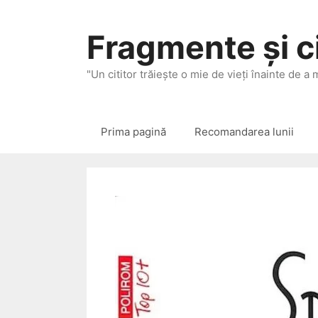
Sari
la
Fragmente și ci
conținut
"Un cititor trăieşte o mie de vieţi înainte de a
Prima pagină
Recomandarea lunii