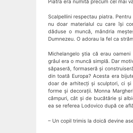
Piatra era numită precum cel mai va
Scalpellini respectau piatra. Pentru
nu doar materialul cu care își cons
dăduse o muncă, mândria meșteșu
Dumnezeu. O adorau la fel ca strămoș
Michelangelo știa că erau oameni mâ
grâul era o muncă simplă. Dar motiv
săpaseră, formaseră și construiseră
din toată Europa? Acesta era bijute
doar de arhitecți și sculptori, ci 
forme și decorații. Monna Margheri
câmpuri, cât și de bucătărie și alb
ea se referea Lodovico după ce afl
– Un copil trimis la doică devine as