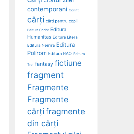
contemporani
Corint
cărți
cărți pentru copii
Editura
Editura Corint
Humanitas
Editura Litera
Editura
Editura Nemira
Polirom
Editura RAO
Editura
fictiune
fantasy
Trei
fragment
Fragmente
Fragmente
cărți
fragmente
din cărți