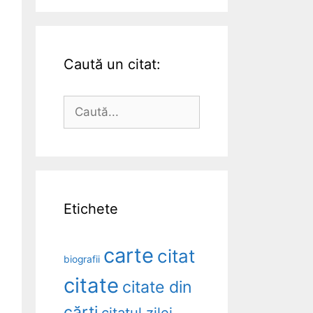
Caută un citat:
Caută
după:
Etichete
carte
citat
biografii
citate
citate din
cărți
citatul zilei