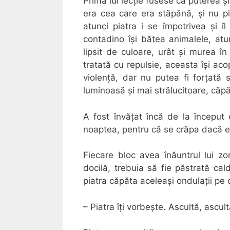
Prima lui lecție fusese că puterea și
era cea care era stăpână, și nu pi
atunci piatra i se împotrivea și î
contadino își bătea animalele, atu
lipsit de culoare, urât și murea î
tratată cu repulsie, aceasta își ac
violență, dar nu putea fi forțată
luminoasă și mai strălucitoare, căpă
A fost învățat încă de la început 
noaptea, pentru că se crăpa dacă era
Fiecare bloc avea înăuntrul lui 
docilă, trebuia să fie păstrată cal
piatra căpăta aceleași ondulații pe
– Piatra îți vorbește. Ascultă, ascult