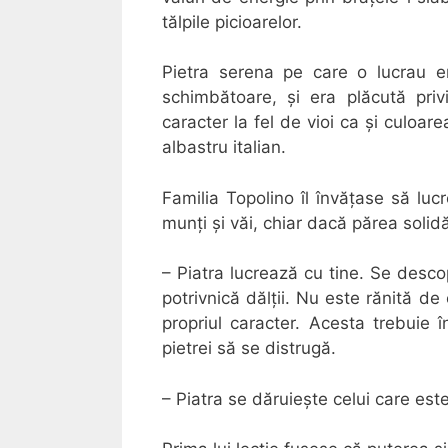
tălpile picioarelor.
Pietra serena pe care o lucrau er
schimbătoare, și era plăcută privi
caracter la fel de vioi ca și culoa
albastru italian.
Familia Topolino îl învățase să luc
munți și văi, chiar dacă părea solid
– Piatra lucrează cu tine. Se desco
potrivnică dălții. Nu este rănită de
propriul caracter. Acesta trebuie 
pietrei să se distrugă.
– Piatra se dăruiește celui care est