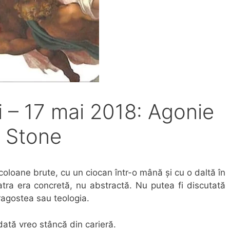
i – 17 mai 2018: Agonie
g Stone
coloane brute, cu un ciocan într-o mână și cu o daltă în
Piatra era concretă, nu abstractă. Nu putea fi discutată
ragostea sau teologia.
dată vreo stâncă din carieră.