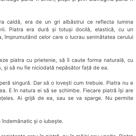
a caldă, era de un gri albăstrui ce reflecta lumina
rii. Piatra era dură și totuși docilă, elastică, cu un
rea, împrumutând celor care o lucrau seninătatea cerului
reze piatra cu prietenie, să îi caute forma naturală, cu
ă, și să nu fie niciodată nepăsător față de ea.
peră singură. Dar să o lovești cum trebuie. Piatra nu e
 ea. E în natura ei să se schimbe. Fiecare piatră își are
înțeles. Ai grijă de ea, sau se va sparge. Nu permite
e îndemânatic și o iubește.