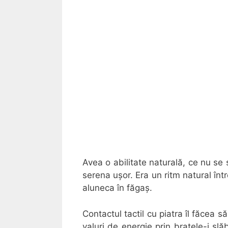
Avea o abilitate naturală, ce nu se s
serena ușor. Era un ritm natural între
aluneca în făgaș.
Contactul tactil cu piatra îl făcea să
valuri de energie prin brațele-i s