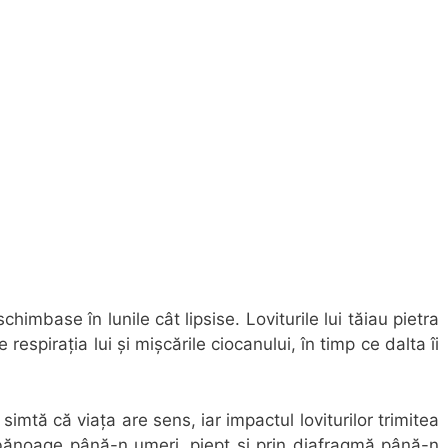
chimbase în lunile cât lipsise. Loviturile lui tăiau pietra
 respirația lui și mișcările ciocanului, în timp ce dalta îi
 simtă că viața are sens, iar impactul loviturilor trimitea
lăbănoage până-n umeri, piept și prin diafragmă până-n