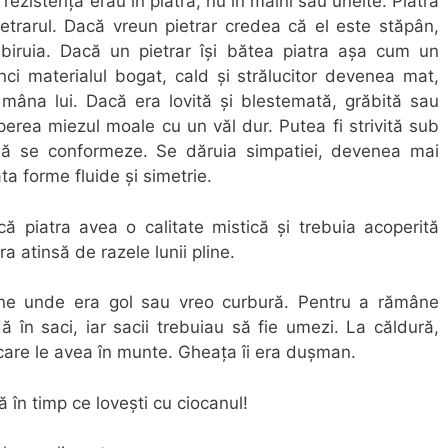
 rezistența erau în piatră, nu în mâini sau unelte. Piatra
etrarul. Dacă vreun pietrar credea că el este stăpân,
l biruia. Dacă un pietrar își bătea piatra așa cum un
nci materialul bogat, cald și strălucitor devenea mat,
n mâna lui. Dacă era lovită și blestemată, grăbită sau
operea miezul moale cu un văl dur. Putea fi strivită sub
 să se conformeze. Se dăruia simpatiei, devenea mai
ta forme fluide și simetrie.
că piatra avea o calitate mistică și trebuia acoperită
 atinsă de razele lunii pline.
zone unde era gol sau vreo curbură. Pentru a rămâne
dă în saci, iar sacii trebuiau să fie umezi. La căldură,
 care le avea în munte. Gheața îi era dușman.
ă în timp ce lovești cu ciocanul!