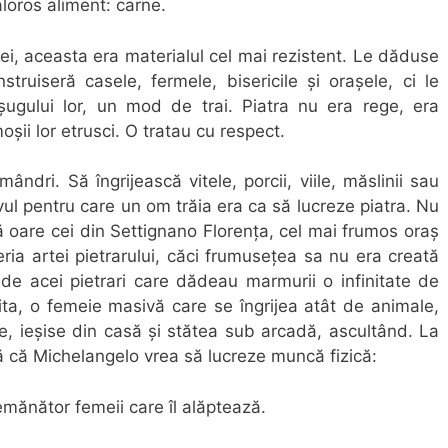
loros aliment: carne.
 ei, aceasta era materialul cel mai rezistent. Le dăduse
truiseră casele, fermele, bisericile și orașele, ci le
gului lor, un mod de trai. Piatra nu era rege, era
ii lor etrusci. O tratau cu respect.
ndri. Să îngrijească vitele, porcii, viile, măslinii sau
ul pentru care un om trăia era ca să lucreze piatra. Nu
 oare cei din Settignano Florența, cel mai frumos oraș
ria artei pietrarului, căci frumusețea sa nu era creată
și de acei pietrari care dădeau marmurii o infinitate de
ta, o femeie masivă care se îngrijea atât de animale,
ie, ieșise din casă și stătea sub arcadă, ascultând. La
ă că Michelangelo vrea să lucreze muncă fizică:
emănător femeii care îl alăptează.