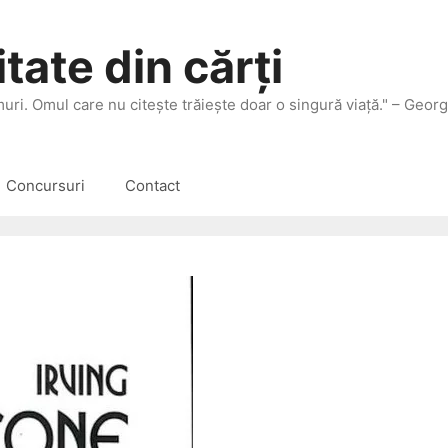
tate din cărți
 muri. Omul care nu citeşte trăieşte doar o singură viaţă." – Geor
Concursuri
Contact