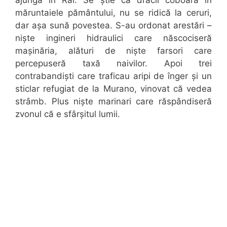
ajungă în Rai. Se știe că dracii coboară în
măruntaiele pământului, nu se ridică la ceruri,
dar așa sună povestea. S-au ordonat arestări –
niște ingineri hidraulici care născociseră
mașinăria, alături de niște farsori care
percepuseră taxă naivilor. Apoi trei
contrabandiști care traficau aripi de înger și un
sticlar refugiat de la Murano, vinovat că vedea
strâmb. Plus niște marinari care răspândiseră
zvonul că e sfârșitul lumii.