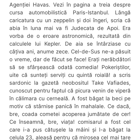
Agenției Havas. Vezi în pagina a treia despre
cursa automobilistică Paris-Istanbul. Lângă
caricatura cu un zeppelin și doi îngeri, scria că
abia în luna mai va fi Judecata de Apoi. Era
vorba de o eroare astronomică, rezultată din
calculele lui Kepler. De aia se întârziase cu
câțiva ani, anume zece. Cel-de-Sus ne-a păsuit
o vreme, dar de făcut se face! Erați nerăbdători
să se sfârșească odată comedia! Pokeriștilor,
uite că sunteți serviți cu quintă roială! a scris
sardonic la gazetă neobositul Take Vafiades,
cunoscut pentru faptul că picura venin de viperă
în călimara cu cerneală. A fost băgat la beci pe
motiv că stârnise panică în mahalale. Ce dacă,
bre, coada cometei acoperea jumătate de cer!
Ce înseamnă, bre, viața! comisarul a fost cel
care i-a pus cătușele la mâini și l-a băgat la
celula 23, aleasă pentru că mirosea cel mai tare