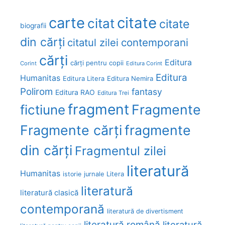
carte
citate
citat
citate
biografii
din cărți
citatul zilei
contemporani
cărți
Editura
cărți pentru copii
Corint
Editura Corint
Editura
Humanitas
Editura Litera
Editura Nemira
Polirom
fantasy
Editura RAO
Editura Trei
fragment
Fragmente
fictiune
Fragmente cărți
fragmente
din cărți
Fragmentul zilei
literatură
Humanitas
Litera
istorie
jurnale
literatură
literatură clasică
contemporană
literatură de divertisment
literatură română
literatură