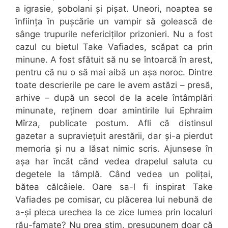
a igrasie, șobolani și pișat. Uneori, noaptea se
înființa în pușcărie un vampir să golească de
sânge trupurile nefericiților prizonieri. Nu a fost
cazul cu bietul Take Vafiades, scăpat ca prin
minune. A fost sfătuit să nu se întoarcă în arest,
pentru că nu o să mai aibă un așa noroc. Dintre
toate descrierile pe care le avem astăzi – presă,
arhive – după un secol de la acele întâmplări
minunate, reținem doar amintirile lui Ephraim
Mîrza, publicate postum. Afli că distinsul
gazetar a supraviețuit arestării, dar și-a pierdut
memoria și nu a lăsat nimic scris. Ajunsese în
așa har încât când vedea drapelul saluta cu
degetele la tâmplă. Când vedea un polițai,
bătea călcâiele. Oare sa-l fi inspirat Take
Vafiades pe comisar, cu plăcerea lui nebună de
a-și pleca urechea la ce zice lumea prin localuri
rău-famate? Nu prea știm, presupunem doar că