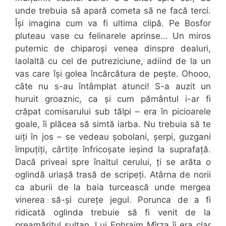
unde trebuia să apară cometa să ne facă terci.
Își imagina cum va fi ultima clipă. Pe Bosfor
pluteau vase cu felinarele aprinse… Un miros
puternic de chiparoși venea dinspre dealuri,
laolaltă cu cel de putreziciune, adiind de la un
vas care își golea încărcătura de pește. Ohooo,
câte nu s-au întâmplat atunci! S-a auzit un
huruit groaznic, ca și cum pământul i-ar fi
crăpat comisarului sub tălpi – era în picioarele
goale, îi plăcea să simtă iarba. Nu trebuia să te
uiți în jos – se vedeau șobolani, șerpi, guzgani
împuțiți, cârtițe înfricoșate ieșind la suprafață.
Dacă priveai spre înaltul cerului, ți se arăta o
oglindă uriașă trasă de scripeți. Atârna de norii
ca aburii de la baia turcească unde mergea
vinerea să-și curețe jegul. Porunca de a fi
ridicată oglinda trebuie să fi venit de la
preamăritul sultan. Lui Ephraim Mîrza îi era clar