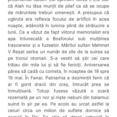
că Alah nu lăsa munții de pilaf ca să se ocupe
de măruntele treburi omenești. A presupus că
oglinda era reflexia focului de artificii în acea
noapte, adâncită în lumina plină de strălucire a
lunii. Ce a văzut de fapt viitorul memorialist era
apa întunecată a Bosforului sub mulțimea
trasoarelor și a fuzeelor. Măritul sultan Mehmet
V Reșat serba un număr de zile de la suirea sa
pe tronul otoman. S-a vestit să știr cei care
trăiau din mila lui și să fie fericiți. Aniversarea
părea să cadă cu cometa, în noaptea de 18 spre
19 mai. În Fanar, Patriarhia a dezmințit ferm că
ar fi gonit dracii din oraș, întrucât prea se
înmulțiseră. Totuși fusese văzută o scară
rezemată pe un nor și niște nebuni din balamuc
suind în șir pe ea. Pe acolo au urcat astfel la
ceruri circa un milion de suflete dornice să