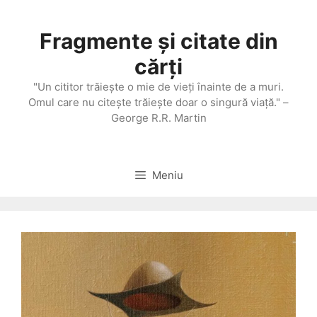
Sari
la
Fragmente și citate din
conținut
cărți
"Un cititor trăieşte o mie de vieţi înainte de a muri.
Omul care nu citeşte trăieşte doar o singură viaţă." –
George R.R. Martin
Meniu