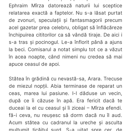
Ephraim Mîrza datorează naturii lui sceptice
relatarea exactă a faptelor. Nu s-a lăsat purtat
de zvonuri, speculații și fantasmagorii precum
acel gazetar prea celebru, obligat să înflăcăreze
închipuirea cititorilor ca să vândă tiraje. De aici i
s-a tras și pocinogul. Le-a înflorit până a ajuns
la beci. Comisarul a notat simplu tot ce a văzut
în acea noapte, când nimeni nu credea să mai
apuce ceasul de apoi.
Stătea în grădină cu nevastă-sa, Arara. Trecuse
de miezul nopții. Abia terminase de reparat un
ceas, marea lui pasiune. I-l dăduse un vecin,
după ce îi căzuse în apă. Era fericit dacă te
duceai la el cu ceasul și îi ziceai – Mîrza efendi.
fă-i ceva, nu reușesc să dorm dacă nu îl aud.
Acum stătea cu cadranul la ureche și asculta
mulțumit ticăitul surd. S-a uitat spre cer, de