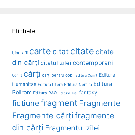
Etichete
carte
citate
citat
citate
biografii
din cărți
citatul zilei
contemporani
cărți
Editura
cărți pentru copii
Corint
Editura Corint
Editura
Humanitas
Editura Litera
Editura Nemira
Polirom
fantasy
Editura RAO
Editura Trei
fragment
Fragmente
fictiune
Fragmente cărți
fragmente
din cărți
Fragmentul zilei