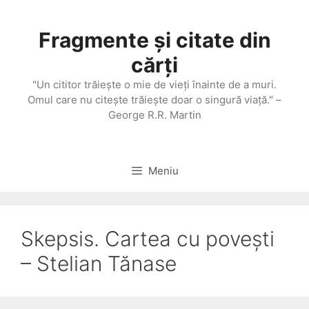
Sari
la
Fragmente și citate din
conținut
cărți
"Un cititor trăieşte o mie de vieţi înainte de a muri.
Omul care nu citeşte trăieşte doar o singură viaţă." –
George R.R. Martin
Meniu
Skepsis. Cartea cu povești
– Stelian Tănase