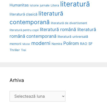
literatură
Humanitas
Litera
istorie
jurnale
literatură
literatură clasică
contemporană
literatură de divertisment
literatură română
literatură
literatură pentru copii
română contemporană
literatură universală
moderni
Polirom
RAO
SF
memorii
Nemira
Mister
Thriller
Trei
Arhiva
Arhiva