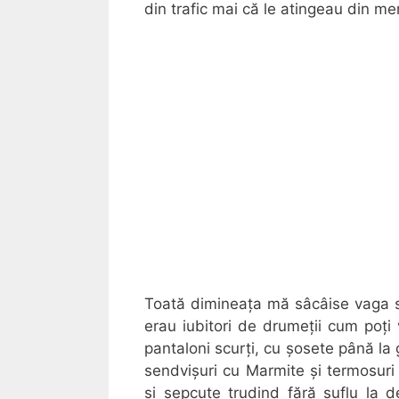
din trafic mai că le atingeau din me
Toată dimineața mă sâcâise vaga s
erau iubitori de drumeții cum poți 
pantaloni scurți, cu șosete până la
sendvișuri cu Marmite și termosuri 
și șepcuțe trudind fără suflu la dea