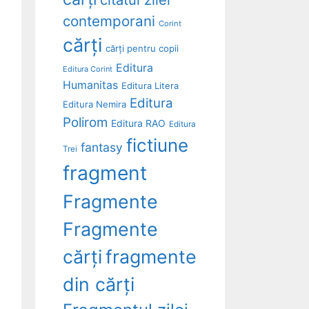
contemporani
Corint
cărți
cărți pentru copii
Editura
Editura Corint
Humanitas
Editura Litera
Editura
Editura Nemira
Polirom
Editura RAO
Editura
fictiune
fantasy
Trei
fragment
Fragmente
Fragmente
cărți
fragmente
din cărți