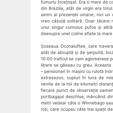
fumuriu încețoșat. Era o mare de co
din Brazilia, atât de virgin era tot
semn al prezenței umane, nici un o
vreo căsuță solitară. Doar tăcere n
unui singur cumulus pufos și albă
deasupra unei coline aflate la mare
Șoseaua Oconaluftee, care travers
atât de abruptă și de șerpuită, înc
10:00 traficul se cam aglomerase pe
libere se găseau cu greu. Aceasta a
– pensionari în mașini cu rulotă îndr
extrasezon, cupluri în luna de mie
venite de la mii de kilometri distan
fiecare punct de observație oamenii
portbagajul deschise, mâncând din cu
metri vedeai câte o Winnebago sau
roți, care ocupau câte trei spații d