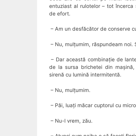
entuziast al rulotelor – tot încerc
de efort.
– Am un desfăcător de conserve cu b
– Nu, mulțumim, răspundeam noi. S
– Dar această combinație de lanter
de la sursa brichetei din mașină, 
sirenă cu lumină intermitentă.
– Nu, mulțumim.
– Păi, luați măcar cuptorul cu micro
– Nu-l vrem, zău.