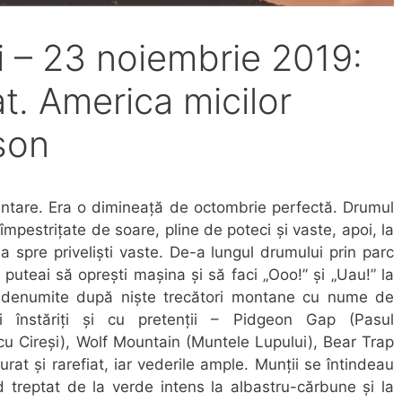
i – 23 noiembrie 2019:
at. America micilor
yson
ântare. Era o dimineață de octombrie perfectă. Drumul
împestrițate de soare, pline de poteci și vaste, apoi, la
 spre priveliști vaste. De-a lungul drumului prin parc
uteai să oprești mașina și să faci „Ooo!” și „Uau!” la
 denumite după niște trecători montane cu nume de
ri înstăriți și cu pretenții – Pidgeon Gap (Pasul
cu Cireși), Wolf Mountain (Muntele Lupului), Bear Trap
rat și rarefiat, iar vederile ample. Munții se întindeau
d treptat de la verde intens la albastru-cărbune și la