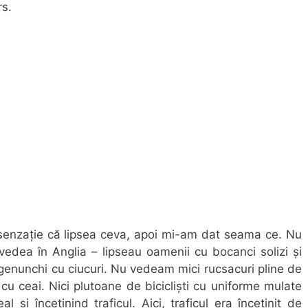
rs.
enzație că lipsea ceva, apoi mi-am dat seama ce. Nu
vedea în Anglia – lipseau oamenii cu bocanci solizi și
 genunchi cu ciucuri. Nu vedeam mici rucsacuri pline de
cu ceai. Nici plutoane de bicicliști cu uniforme mulate
l și încetinind traficul. Aici, traficul era încetinit de