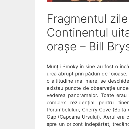
Fragmentul zile
Continentul uit
orașe – Bill Br
Munții Smoky în sine au fost o înc
urca abrupt prin păduri de foioase, 
o altitudine mai mare, se deschidea
existau puncte de observație unde p
vederea panoramelor. Toate erau
complex rezidențial pentru tine
Porumbelului), Cherry Cove (Bolta 
Gap (Capcana Ursului). Aerul era cu
spre un orizont îndepărtat, trecân