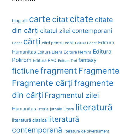
carte
citate
citat
citate
biografii
din cărți
citatul zilei
contemporani
cărți
Editura
cărți pentru copii
Corint
Editura Corint
Editura
Humanitas
Editura Litera
Editura Nemira
Polirom
fantasy
Editura RAO
Editura Trei
fragment
Fragmente
fictiune
Fragmente cărți
fragmente
din cărți
Fragmentul zilei
literatură
Humanitas
Litera
istorie
jurnale
literatură
literatură clasică
contemporană
literatură de divertisment