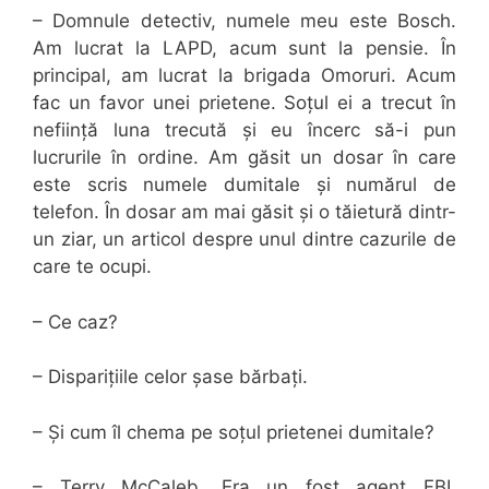
– Domnule detectiv, numele meu este Bosch.
Am lucrat la LAPD, acum sunt la pensie. În
principal, am lucrat la brigada Omoruri. Acum
fac un favor unei prietene. Soțul ei a trecut în
neființă luna trecută și eu încerc să-i pun
lucrurile în ordine. Am găsit un dosar în care
este scris numele dumitale și numărul de
telefon. În dosar am mai găsit și o tăietură dintr-
un ziar, un articol despre unul dintre cazurile de
care te ocupi.
– Ce caz?
– Disparițiile celor șase bărbați.
– Și cum îl chema pe soțul prietenei dumitale?
– Terry McCaleb. Era un fost agent FBI,