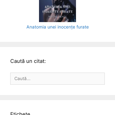
Anatomia unei inocențe furate
Caută un citat:
Caută
după:
Etichete