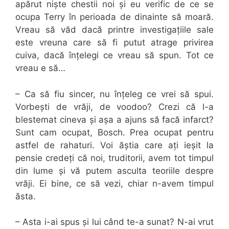
apărut niște chestii noi și eu verific de ce se
ocupa Terry în perioada de dinainte să moară.
Vreau să văd dacă printre investigațiile sale
este vreuna care să fi putut atrage privirea
cuiva, dacă înțelegi ce vreau să spun. Tot ce
vreau e să…
– Ca să fiu sincer, nu înțeleg ce vrei să spui.
Vorbești de vrăji, de voodoo? Crezi că l-a
blestemat cineva și așa a ajuns să facă infarct?
Sunt cam ocupat, Bosch. Prea ocupat pentru
astfel de rahaturi. Voi ăștia care ați ieșit la
pensie credeți că noi, truditorii, avem tot timpul
din lume și vă putem asculta teoriile despre
vrăji. Ei bine, ce să vezi, chiar n-avem timpul
ăsta.
– Asta i-ai spus și lui când te-a sunat? N-ai vrut