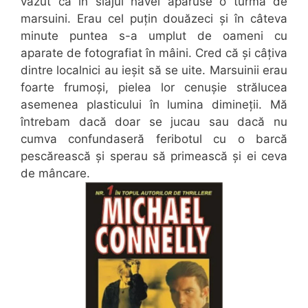
văzut că în siajul navei apăruse o turmă de
marsuini. Erau cel puțin douăzeci și în câteva
minute puntea s-a umplut de oameni cu
aparate de fotografiat în mâini. Cred că și câțiva
dintre localnici au ieșit să se uite. Marsuinii erau
foarte frumoși, pielea lor cenușie strălucea
asemenea plasticului în lumina dimineții. Mă
întrebam dacă doar se jucau sau dacă nu
cumva confundaseră feribotul cu o barcă
pescărească și sperau să primească și ei ceva
de mâncare.