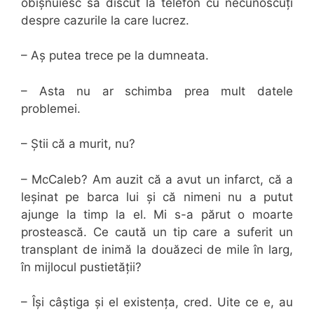
obișnuiesc să discut la telefon cu necunoscuți
despre cazurile la care lucrez.
– Aș putea trece pe la dumneata.
– Asta nu ar schimba prea mult datele
problemei.
– Știi că a murit, nu?
– McCaleb? Am auzit că a avut un infarct, că a
leșinat pe barca lui și că nimeni nu a putut
ajunge la timp la el. Mi s-a părut o moarte
prostească. Ce caută un tip care a suferit un
transplant de inimă la douăzeci de mile în larg,
în mijlocul pustietății?
– Își câștiga și el existența, cred. Uite ce e, au