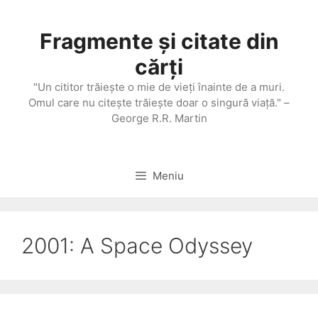
Sari
la
Fragmente și citate din
conținut
cărți
"Un cititor trăieşte o mie de vieţi înainte de a muri.
Omul care nu citeşte trăieşte doar o singură viaţă." –
George R.R. Martin
Meniu
2001: A Space Odyssey