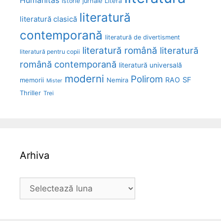
Humanitas
Litera
istorie
jurnale
literatură
literatură clasică
contemporană
literatură de divertisment
literatură română
literatură
literatură pentru copii
română contemporană
literatură universală
moderni
Polirom
RAO
SF
memorii
Nemira
Mister
Thriller
Trei
Arhiva
Arhiva