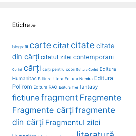
Etichete
carte
citate
citat
citate
biografii
din cărți
citatul zilei
contemporani
cărți
Editura
cărți pentru copii
Corint
Editura Corint
Editura
Humanitas
Editura Litera
Editura Nemira
Polirom
fantasy
Editura RAO
Editura Trei
fragment
Fragmente
fictiune
Fragmente cărți
fragmente
din cărți
Fragmentul zilei
literatură