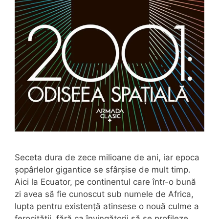
Seceta dura de zece milioane de ani, iar epoca
șopârlelor gigantice se sfârșise de mult timp.
Aici la Ecuator, pe continentul care într-o bună
zi avea să fie cunoscut sub numele de Africa,
lupta pentru existență atinsese o nouă culme a
ferocității, fără ca învingătorii să se profileze