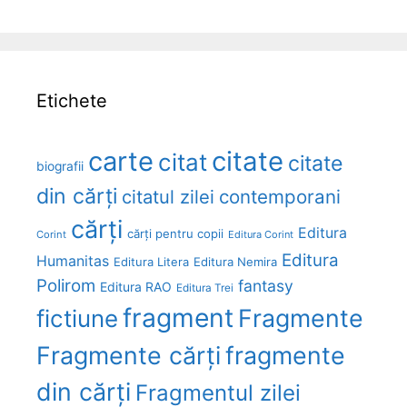
Etichete
carte
citate
citat
citate
biografii
din cărți
citatul zilei
contemporani
cărți
Editura
cărți pentru copii
Corint
Editura Corint
Editura
Humanitas
Editura Litera
Editura Nemira
Polirom
fantasy
Editura RAO
Editura Trei
fragment
Fragmente
fictiune
Fragmente cărți
fragmente
din cărți
Fragmentul zilei