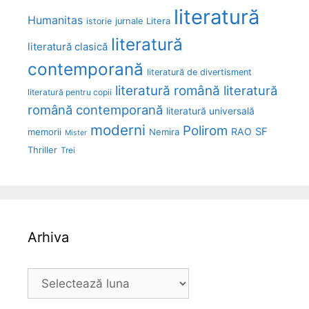
literatură
Humanitas
Litera
istorie
jurnale
literatură
literatură clasică
contemporană
literatură de divertisment
literatură română
literatură
literatură pentru copii
română contemporană
literatură universală
moderni
Polirom
RAO
SF
memorii
Nemira
Mister
Thriller
Trei
Arhiva
Arhiva