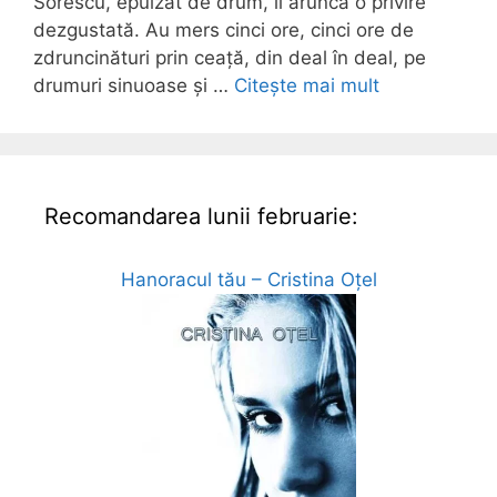
Sorescu, epuizat de drum, îi aruncă o privire
dezgustată. Au mers cinci ore, cinci ore de
zdruncinături prin ceață, din deal în deal, pe
drumuri sinuoase și …
Citește mai mult
Recomandarea lunii februarie:
Hanoracul tău – Cristina Oțel