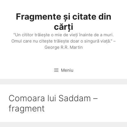
Sari
la
Fragmente și citate din
conținut
cărți
"Un cititor trăieşte o mie de vieţi înainte de a muri.
Omul care nu citeşte trăieşte doar o singură viaţă." –
George R.R. Martin
Meniu
Comoara lui Saddam –
fragment