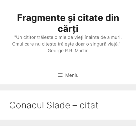
Sari
la
Fragmente și citate din
conținut
cărți
"Un cititor trăieşte o mie de vieţi înainte de a muri.
Omul care nu citeşte trăieşte doar o singură viaţă." –
George R.R. Martin
Meniu
Conacul Slade – citat