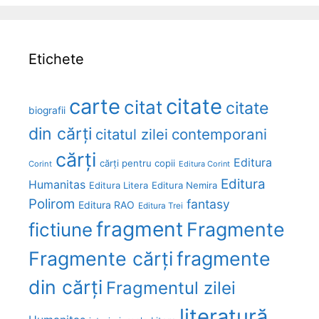
Etichete
carte
citate
citat
citate
biografii
din cărți
citatul zilei
contemporani
cărți
Editura
cărți pentru copii
Corint
Editura Corint
Editura
Humanitas
Editura Litera
Editura Nemira
Polirom
fantasy
Editura RAO
Editura Trei
fragment
Fragmente
fictiune
Fragmente cărți
fragmente
din cărți
Fragmentul zilei
literatură