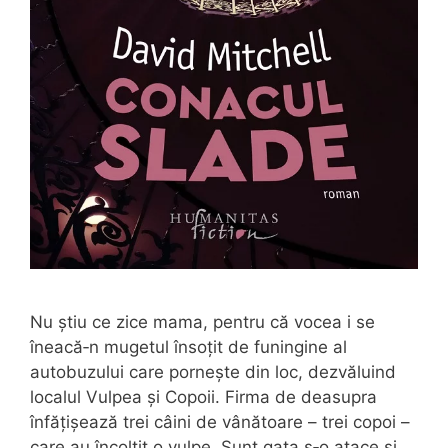
Nu știu ce zice mama, pentru că vocea i se
îneacă‑n mugetul însoțit de funingine al
autobuzului care pornește din loc, dezvăluind
localul Vulpea și Copoii. Firma de deasupra
înfățișează trei câini de vânătoare – trei copoi –
care au încolțit o vulpe. Sunt gata s‑o atace și