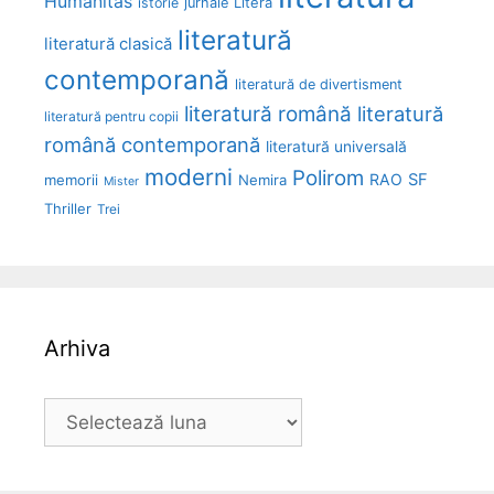
Humanitas
Litera
istorie
jurnale
literatură
literatură clasică
contemporană
literatură de divertisment
literatură română
literatură
literatură pentru copii
română contemporană
literatură universală
moderni
Polirom
RAO
SF
memorii
Nemira
Mister
Thriller
Trei
Arhiva
Arhiva