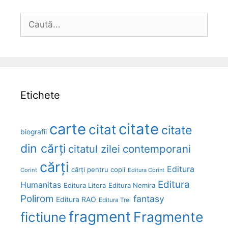
Caută
după:
Etichete
carte
citate
citat
citate
biografii
din cărți
citatul zilei
contemporani
cărți
Editura
cărți pentru copii
Corint
Editura Corint
Editura
Humanitas
Editura Litera
Editura Nemira
Polirom
fantasy
Editura RAO
Editura Trei
fragment
Fragmente
fictiune