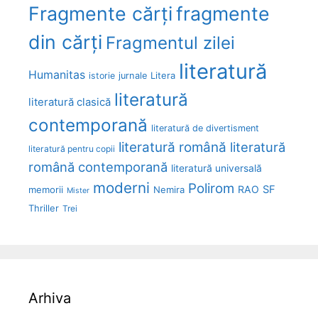
Fragmente cărți
fragmente
din cărți
Fragmentul zilei
literatură
Humanitas
Litera
istorie
jurnale
literatură
literatură clasică
contemporană
literatură de divertisment
literatură română
literatură
literatură pentru copii
română contemporană
literatură universală
moderni
Polirom
RAO
SF
memorii
Nemira
Mister
Thriller
Trei
Arhiva