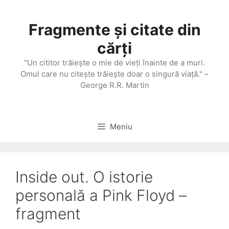
Sari
la
Fragmente și citate din
conținut
cărți
"Un cititor trăieşte o mie de vieţi înainte de a muri.
Omul care nu citeşte trăieşte doar o singură viaţă." –
George R.R. Martin
Meniu
Inside out. O istorie
personală a Pink Floyd –
fragment