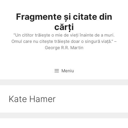
Sari
la
Fragmente și citate din
conținut
cărți
"Un cititor trăieşte o mie de vieţi înainte de a muri.
Omul care nu citeşte trăieşte doar o singură viaţă." –
George R.R. Martin
Meniu
Kate Hamer