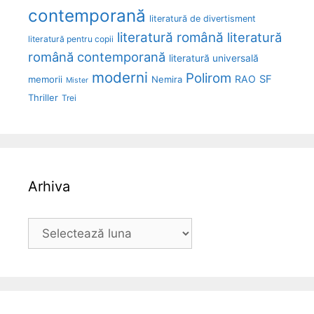
contemporană
literatură de divertisment
literatură română
literatură
literatură pentru copii
română contemporană
literatură universală
moderni
Polirom
RAO
SF
memorii
Nemira
Mister
Thriller
Trei
Arhiva
Arhiva