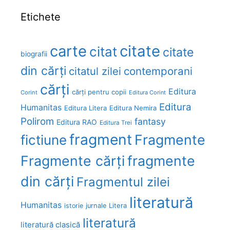
Etichete
carte
citate
citat
citate
biografii
din cărți
citatul zilei
contemporani
cărți
Editura
cărți pentru copii
Corint
Editura Corint
Editura
Humanitas
Editura Litera
Editura Nemira
Polirom
fantasy
Editura RAO
Editura Trei
fragment
Fragmente
fictiune
Fragmente cărți
fragmente
din cărți
Fragmentul zilei
literatură
Humanitas
Litera
istorie
jurnale
literatură
literatură clasică