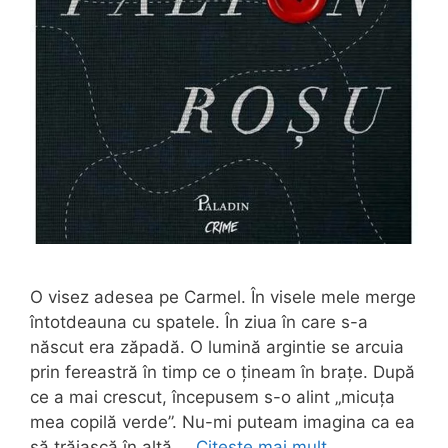
O visez adesea pe Carmel. În visele mele merge
întotdeauna cu spatele. În ziua în care s-a
născut era zăpadă. O lumină argintie se arcuia
prin fereastră în timp ce o țineam în brațe. După
ce a mai crescut, începusem s-o alint „micuța
mea copilă verde”. Nu-mi puteam imagina ca ea
să trăiască în altă …
Citește mai mult