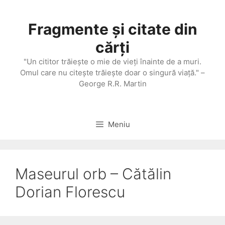
Sari
la
Fragmente și citate din
conținut
cărți
"Un cititor trăieşte o mie de vieţi înainte de a muri.
Omul care nu citeşte trăieşte doar o singură viaţă." –
George R.R. Martin
Meniu
Maseurul orb – Cătălin
Dorian Florescu