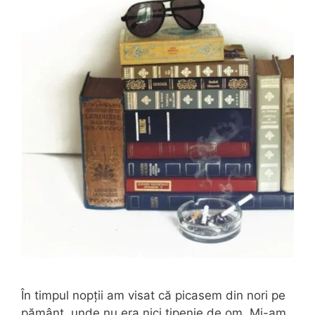
În timpul nopții am visat că picasem din nori pe
pământ, unde nu era nici țipenie de om. Mi-am