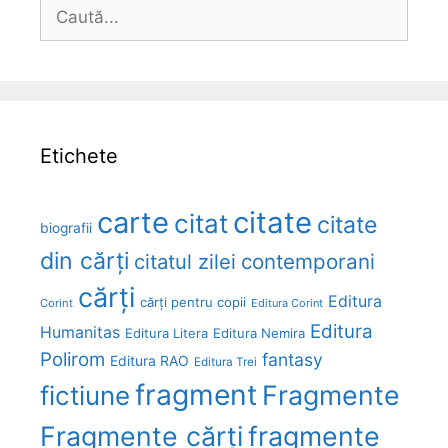
Caută
după:
Etichete
carte
citate
citat
citate
biografii
din cărți
citatul zilei
contemporani
cărți
Editura
cărți pentru copii
Corint
Editura Corint
Editura
Humanitas
Editura Litera
Editura Nemira
Polirom
fantasy
Editura RAO
Editura Trei
fragment
Fragmente
fictiune
Fragmente cărți
fragmente