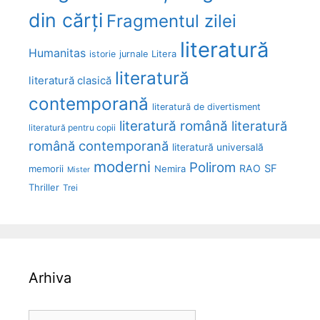
din cărți
Fragmentul zilei
literatură
Humanitas
Litera
istorie
jurnale
literatură
literatură clasică
contemporană
literatură de divertisment
literatură română
literatură
literatură pentru copii
română contemporană
literatură universală
moderni
Polirom
RAO
SF
memorii
Nemira
Mister
Thriller
Trei
Arhiva
Arhiva