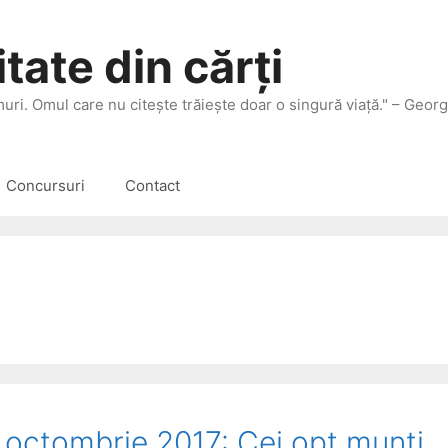
tate din cărți
 muri. Omul care nu citeşte trăieşte doar o singură viaţă." – Geor
Concursuri
Contact
1 octombrie 2017: Cei opt munți