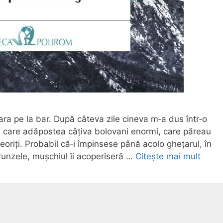
 vara pe la bar. După câteva zile cineva m‑a dus într‑o
i care adăpostea câțiva bolovani enormi, care păreau
teoriți. Probabil că‑i împinsese până acolo ghețarul, în
runzele, mușchiul îi acoperiseră …
Citește mai mult