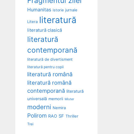
Fragmentul zilei
Humanitas
istorie
jurnale
literatură
Litera
literatură clasică
literatură
contemporană
literatură de divertisment
literatură pentru copii
literatură română
literatură română
contemporană
literatură
universală
memorii
Mister
moderni
Nemira
Polirom
RAO
SF
Thriller
Trei