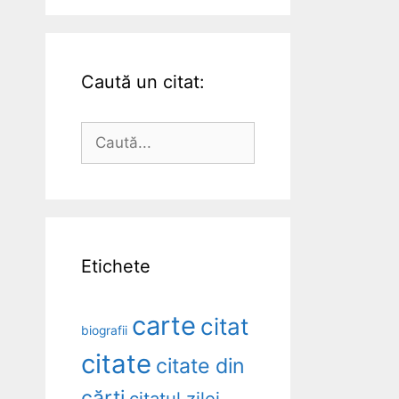
Caută un citat:
Caută
după:
Etichete
carte
citat
biografii
citate
citate din
cărți
citatul zilei