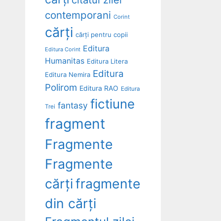
contemporani
Corint
cărți
cărți pentru copii
Editura
Editura Corint
Humanitas
Editura Litera
Editura
Editura Nemira
Polirom
Editura RAO
Editura
fictiune
fantasy
Trei
fragment
Fragmente
Fragmente
cărți
fragmente
din cărți