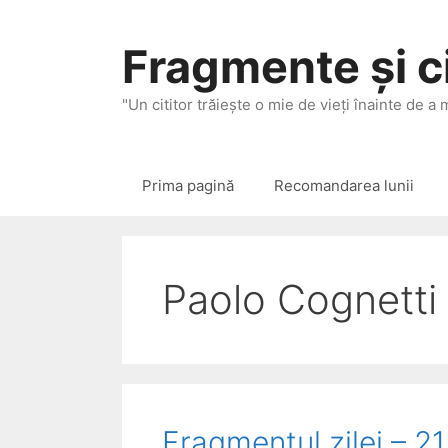
Sari
la
Fragmente și ci
conținut
"Un cititor trăieşte o mie de vieţi înainte de a
Prima pagină
Recomandarea lunii
Paolo Cognetti
Fragmentul zilei – 2