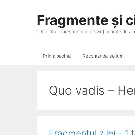
Sari
la
Fragmente și ci
conținut
"Un cititor trăieşte o mie de vieţi înainte de a
Prima pagină
Recomandarea lunii
Quo vadis – He
Fragmentul zilei – 1 