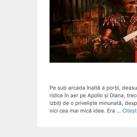
Pe sub arcada înaltă a porții, deasu
ridice în aer pe Apollo și Diana, tre
izbiți de o priveliște minunată, de
nici cea mai mică idee. Era …
Citeș