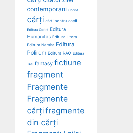
contemporani
Corint
cărți
cărți pentru copii
Editura
Editura Corint
Humanitas
Editura Litera
Editura
Editura Nemira
Polirom
Editura RAO
Editura
fictiune
fantasy
Trei
fragment
Fragmente
Fragmente
cărți
fragmente
din cărți