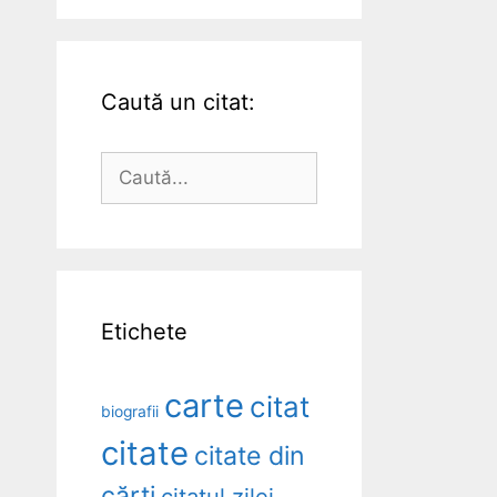
Caută un citat:
Caută
după:
Etichete
carte
citat
biografii
citate
citate din
cărți
citatul zilei