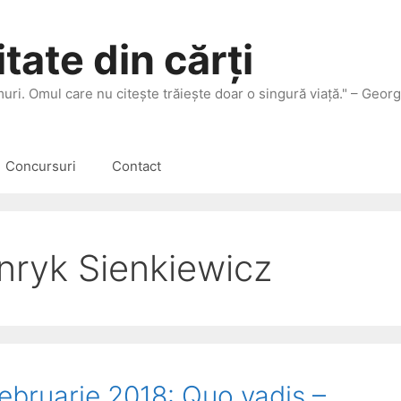
tate din cărți
 muri. Omul care nu citeşte trăieşte doar o singură viaţă." – Geor
Concursuri
Contact
nryk Sienkiewicz
februarie 2018: Quo vadis –