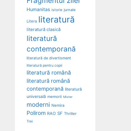
Fragmentul zilei
Humanitas
istorie
jurnale
literatură
Litera
literatură clasică
literatură
contemporană
literatură de divertisment
literatură pentru copii
literatură română
literatură română
contemporană
literatură
universală
memorii
Mister
moderni
Nemira
Polirom
RAO
SF
Thriller
Trei