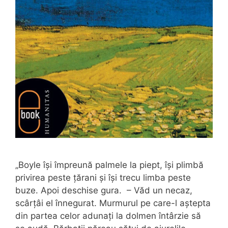
„Boyle își împreună palmele la piept, își plimbă
privirea peste țărani și își trecu limba peste
buze. Apoi deschise gura. – Văd un necaz,
scârțâi el înnegurat. Murmurul pe care-l aștepta
din partea celor adunați la dolmen întârzie să