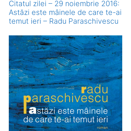
Citatul zilei – 29 noiembrie 2016:
Astăzi este mâinele de care te-ai
temut ieri – Radu Paraschivescu