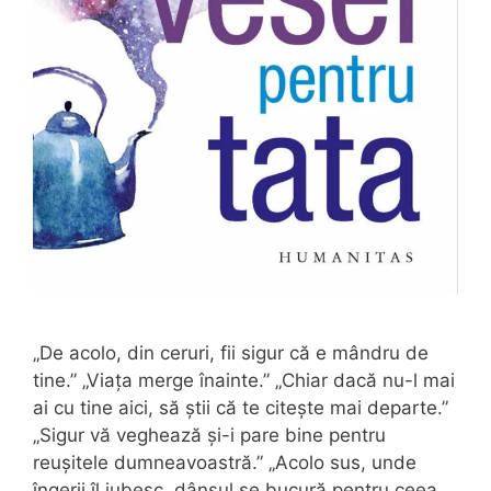
„De acolo, din ceruri, fii sigur că e mândru de
tine.” „Viața merge înainte.” „Chiar dacă nu-l mai
ai cu tine aici, să știi că te citește mai departe.”
„Sigur vă veghează și-i pare bine pentru
reușitele dumneavoastră.” „Acolo sus, unde
îngerii îl iubesc, dânsul se bucură pentru ceea