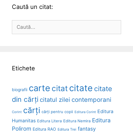
Caută un citat:
Caută
după:
Etichete
carte
citate
citat
citate
biografii
din cărți
citatul zilei
contemporani
cărți
Editura
cărți pentru copii
Corint
Editura Corint
Editura
Humanitas
Editura Litera
Editura Nemira
Polirom
fantasy
Editura RAO
Editura Trei