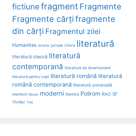
fragment
Fragmente
fictiune
Fragmente cărți
fragmente
din cărți
Fragmentul zilei
literatură
Humanitas
Litera
istorie
jurnale
literatură
literatură clasică
contemporană
literatură de divertisment
literatură română
literatură
literatură pentru copii
română contemporană
literatură universală
moderni
Polirom
RAO
SF
memorii
Nemira
Mister
Thriller
Trei