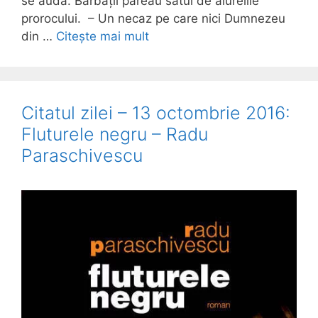
se audă. Bărbații păreau sătui de aiurelile
prorocului. – Un necaz pe care nici Dumnezeu
din …
Citește mai mult
Citatul zilei – 13 octombrie 2016:
Fluturele negru – Radu
Paraschivescu