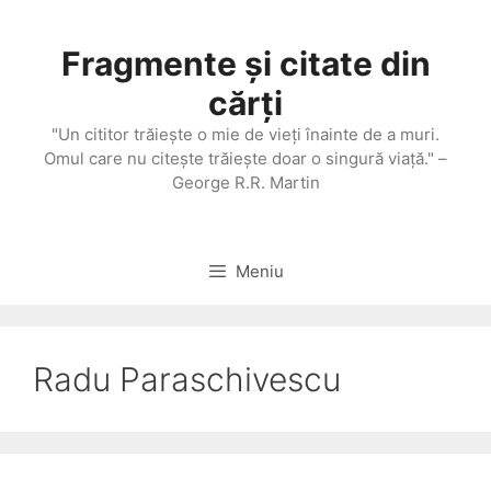
Sari
la
Fragmente și citate din
conținut
cărți
"Un cititor trăieşte o mie de vieţi înainte de a muri.
Omul care nu citeşte trăieşte doar o singură viaţă." –
George R.R. Martin
Meniu
Radu Paraschivescu