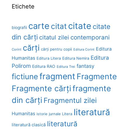
Etichete
carte
citate
citat
citate
biografii
din cărți
citatul zilei
contemporani
cărți
Editura
cărți pentru copii
Corint
Editura Corint
Editura
Humanitas
Editura Litera
Editura Nemira
Polirom
fantasy
Editura RAO
Editura Trei
fragment
Fragmente
fictiune
Fragmente cărți
fragmente
din cărți
Fragmentul zilei
literatură
Humanitas
Litera
istorie
jurnale
literatură
literatură clasică