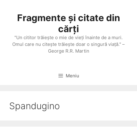
Sari
la
Fragmente și citate din
conținut
cărți
"Un cititor trăieşte o mie de vieţi înainte de a muri.
Omul care nu citeşte trăieşte doar o singură viaţă." –
George R.R. Martin
Meniu
Spandugino