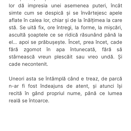
lor dă impresia unei asemenea puteri, încât
simte cum se despică și se învârtejesc apele
aflate în calea lor, chiar și de la înălțimea la care
stă. Se uită fix, ore întregi, la forme, la mișcări,
ascultă șoaptele ce se ridică răsunând până la
el… apoi se prăbușește. Încet, prea încet, cade
fără zgomot în apa întunecată, fără să
stârnească vreun plescăit sau vreo undă. Și
cade necontenit.
Uneori asta se întâmplă când e treaz, de parcă
n-ar fi fost îndeajuns de atent, și atunci își
recită în gând propriul nume, până ce lumea
reală se întoarce.