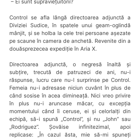
– Ei sunt supraviețuitorii?
Control se afla lângă directoarea adjunctă a
Diviziei Sudice, în spatele unui geam-oglindă
mânjit, și se holba la cele trei persoane așezate
pe scaune în camera de anchetă. Revenite din a
douăsprezecea expediție în Aria X.
Directoarea adjunctă, o negresă înaltă și
subțire, trecută de patruzeci de ani, nu-i
răspunse, lucru care nu-l surprinse pe Control.
Femeia nu-i adresase niciun cuvânt în plus de
când sosise în acea dimineață. Nici vreo privire
în plus nu-i aruncase măcar, cu excepția
momentului când îi ceruse, ei și celorlalți din
echipă, să-i spună „Control”, și nu „John” sau
„Rodriguez”. Șovăise infinitezimal, apoi
replicase: „În cazul ăsta, mie să-mi spuneți