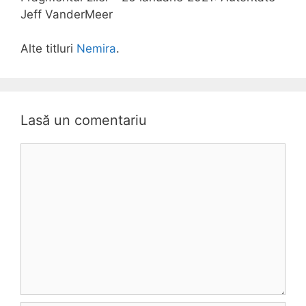
reduce la lucrurile văzute și
Jeff VanderMeer
nevăzute din Aria X, ci se
reflectă asupra cotidianului
contaminat misterios de
Alte titluri
Nemira
.
natura necunoscută care îl
înconjoară.“ - io9
Lasă un comentariu
Comentariu