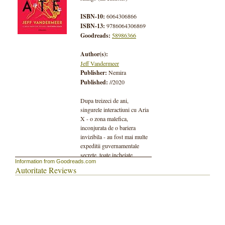
ISBN-10:
6064306866
ISBN-13:
9786064306869
Goodreads:
58986366
Author(s):
Jeff Vandermeer
Publisher:
Nemira
Published:
//2020
Dupa treizeci de ani,
singurele interactiuni cu Aria
X - o zona malefica,
inconjurata de o bariera
invizibila - au fost mai multe
expeditii guvernamentale
secrete, toate incheiate
Information from Goodreads.com
dezastruos.
Autoritate Reviews
John Rodriguez ("Control")
este noul sef al agentiei care
supervizeaza orice
interactiune cu Aria X. El se
confrunta cu o echipa in