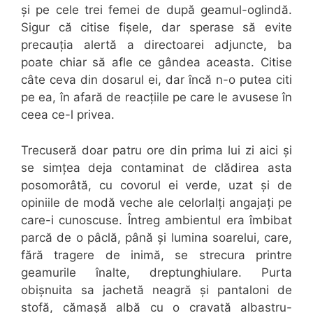
și pe cele trei femei de după geamul-oglindă.
Sigur că citise fișele, dar sperase să evite
precauția alertă a directoarei adjuncte, ba
poate chiar să afle ce gândea aceasta. Citise
câte ceva din dosarul ei, dar încă n-o putea citi
pe ea, în afară de reacțiile pe care le avusese în
ceea ce-l privea.
Trecuseră doar patru ore din prima lui zi aici și
se simțea deja contaminat de clădirea asta
posomorâtă, cu covorul ei verde, uzat și de
opiniile de modă veche ale celorlalți angajați pe
care-i cunoscuse. Întreg ambientul era îmbibat
parcă de o pâclă, până și lumina soarelui, care,
fără tragere de inimă, se strecura printre
geamurile înalte, dreptunghiulare. Purta
obișnuita sa jachetă neagră și pantaloni de
stofă, cămașă albă cu o cravată albastru-