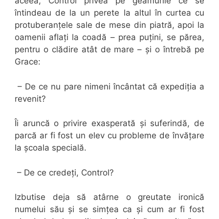
aceea, Control privea pe geamurile ce se
întindeau de la un perete la altul în curtea cu
protuberanțele sale de mese din piatră, apoi la
oamenii aflați la coadă – prea puțini, se părea,
pentru o clădire atât de mare – și o întrebă pe
Grace:
– De ce nu pare nimeni încântat că expediția a
revenit?
Îi aruncă o privire exasperată și suferindă, de
parcă ar fi fost un elev cu probleme de învățare
la școala specială.
– De ce credeți, Control?
Izbutise deja să atârne o greutate ironică
numelui său și se simțea ca și cum ar fi fost