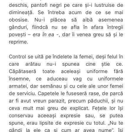
deschis, pantofi negri pe care și-i lustruise de
dimineață. Se întreba acum de ce se mai
obosise. Nu-i plăcea să aibă asemenea
gânduri, fiindcă nu se afla în afara întregii
povești –
era în ea
-, dar îi venea greu să și le
reprime.
Control se uită pe îndelete la femei, deși felul în
care arătau nu-i spunea cine știe ce.
Căpătaseră toate aceleași uniforme fără
însemne, ce aduceau vag cu uniformele
armatei, dar semănau și cu cele ale unor femei
de serviciu. Capetele le fuseseră rase, de parcă
ar fi avut vreun parazit, precum păduchii, și nu
ceva mult mai greu de explicat. Fețele lor își
conservau aceeași expresie sau, se putea
spune, erau lipsite de expresie cu totul. „Nu te
gândi la ele ca și cum ar avea nume”, își