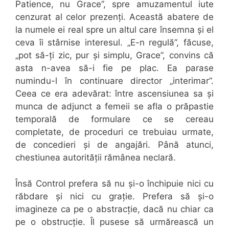
Patience, nu Grace”, spre amuzamentul iute
cenzurat al celor prezenți. Această abatere de
la numele ei real spre un altul care însemna și el
ceva îi stârnise interesul. „E-n regulă”, făcuse,
„pot să-ți zic, pur și simplu, Grace”, convins că
asta n-avea să-i fie pe plac. Ea parase
numindu-l în continuare director „interimar”.
Ceea ce era adevărat: între ascensiunea sa și
munca de adjunct a femeii se afla o prăpastie
temporală de formulare ce se cereau
completate, de proceduri ce trebuiau urmate,
de concedieri și de angajări. Până atunci,
chestiunea autorității rămânea neclară.
Însă Control prefera să nu și-o închipuie nici cu
răbdare și nici cu grație. Prefera să și-o
imagineze ca pe o abstracție, dacă nu chiar ca
pe o obstrucție. Îl pusese să urmărească un