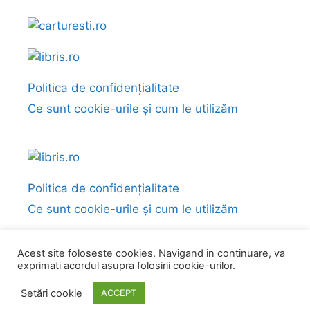
Politica de confidențialitate
Ce sunt cookie-urile și cum le utilizăm
Politica de confidențialitate
Ce sunt cookie-urile și cum le utilizăm
Acest site foloseste cookies. Navigand in continuare, va
exprimati acordul asupra folosirii cookie-urilor.
© 2026 Fragmente și citate din cărți
• Construit cu
GeneratePress
Setări cookie
ACCEPT