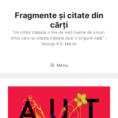
Sari
la
Fragmente și citate din
conținut
cărți
"Un cititor trăieşte o mie de vieţi înainte de a muri.
Omul care nu citeşte trăieşte doar o singură viaţă." –
George R.R. Martin
Meniu