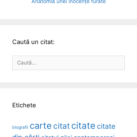
Anatomia unei inocențe furate
Caută un citat:
Caută
după:
Etichete
carte
citate
citat
citate
biografii