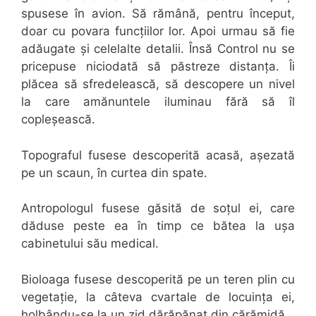
spusese în avion. Să rămână, pentru început,
doar cu povara funcțiilor lor. Apoi urmau să fie
adăugate și celelalte detalii. Însă Control nu se
pricepuse niciodată să păstreze distanța. Îi
plăcea să sfredelească, să descopere un nivel
la care amănuntele iluminau fără să îl
copleșească.
Topograful fusese descoperită acasă, așezată
pe un scaun, în curtea din spate.
Antropologul fusese găsită de soțul ei, care
dăduse peste ea în timp ce bătea la ușa
cabinetului său medical.
Bioloaga fusese descoperită pe un teren plin cu
vegetație, la câteva cvartale de locuința ei,
holbându-se la un zid dărăpănat din cărămidă.