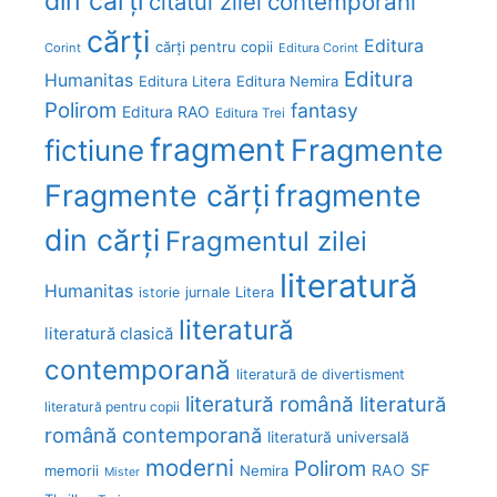
din cărți
citatul zilei
contemporani
cărți
Editura
cărți pentru copii
Corint
Editura Corint
Editura
Humanitas
Editura Litera
Editura Nemira
Polirom
fantasy
Editura RAO
Editura Trei
fragment
Fragmente
fictiune
Fragmente cărți
fragmente
din cărți
Fragmentul zilei
literatură
Humanitas
Litera
istorie
jurnale
literatură
literatură clasică
contemporană
literatură de divertisment
literatură română
literatură
literatură pentru copii
română contemporană
literatură universală
moderni
Polirom
RAO
SF
memorii
Nemira
Mister