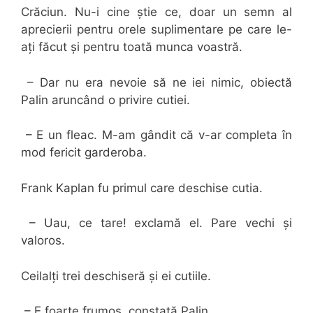
Crăciun. Nu-i cine știe ce, doar un semn al
aprecierii pentru orele suplimentare pe care le-
ați făcut și pentru toată munca voastră.
– Dar nu era nevoie să ne iei nimic, obiectă
Palin aruncând o privire cutiei.
– E un fleac. M-am gândit că v-ar completa în
mod fericit garderoba.
Frank Kaplan fu primul care deschise cutia.
– Uau, ce tare! exclamă el. Pare vechi și
valoros.
Ceilalți trei deschiseră și ei cutiile.
– E foarte frumos, constată Palin.