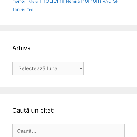
moderni
Polirom
RAO
SF
memorii
Nemira
Mister
Thriller
Trei
Arhiva
Arhiva
Caută un citat:
Caută
după: