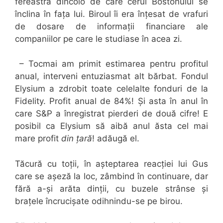
fereastra dincolo de care cerul Bostonului se
înclina în fața lui. Biroul îi era înțesat de vrafuri
de dosare de informații financiare ale
companiilor pe care le studiase în acea zi.
– Tocmai am primit estimarea pentru profitul
anual, interveni entuziasmat alt bărbat. Fondul
Elysium a zdrobit toate celelalte fonduri de la
Fidelity. Profit anual de 84%! Și asta în anul în
care S&P a înregistrat pierderi de două cifre! E
posibil ca Elysium să aibă anul ăsta cel mai
mare profit
din țară
! adăugă el.
Tăcură cu toții, în așteptarea reacției lui Gus
care se așeză la loc, zâmbind în continuare, dar
fără a-și arăta dinții, cu buzele strânse și
brațele încrucișate odihnindu-se pe birou.