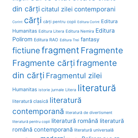
din cărți
citatul zilei
contemporani
cărți
Editura
cărți pentru copii
Corint
Editura Corint
Editura
Humanitas
Editura Litera
Editura Nemira
Polirom
fantasy
Editura RAO
Editura Trei
fragment
Fragmente
fictiune
Fragmente cărți
fragmente
din cărți
Fragmentul zilei
literatură
Humanitas
Litera
istorie
jurnale
literatură
literatură clasică
contemporană
literatură de divertisment
literatură română
literatură
literatură pentru copii
română contemporană
literatură universală