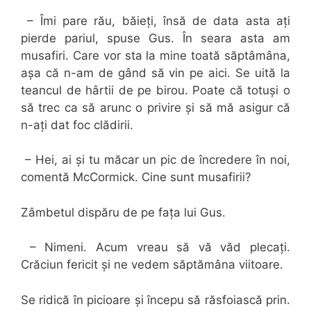
– Îmi pare rău, băieți, însă de data asta ați
pierde pariul, spuse Gus. În seara asta am
musafiri. Care vor sta la mine toată săptâmâna,
așa că n-am de gând să vin pe aici. Se uită la
teancul de hârtii de pe birou. Poate că totuși o
să trec ca să arunc o privire și să mă asigur că
n-ați dat foc clădirii.
– Hei, ai și tu măcar un pic de încredere în noi,
comentă McCormick. Cine sunt musafirii?
Zâmbetul dispăru de pe fața lui Gus.
– Nimeni. Acum vreau să vă văd plecați.
Crăciun fericit și ne vedem săptămâna viitoare.
Se ridică în picioare și începu să răsfoiască prin.