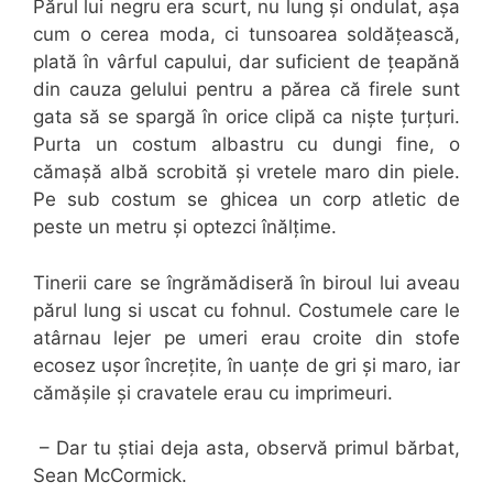
Părul lui negru era scurt, nu lung și ondulat, așa
cum o cerea moda, ci tunsoarea soldățească,
plată în vârful capului, dar suficient de țeapănă
din cauza gelului pentru a părea că firele sunt
gata să se spargă în orice clipă ca niște țurțuri.
Purta un costum albastru cu dungi fine, o
cămașă albă scrobită și vretele maro din piele.
Pe sub costum se ghicea un corp atletic de
peste un metru și optezci înălțime.
Tinerii care se îngrămădiseră în biroul lui aveau
părul lung si uscat cu fohnul. Costumele care le
atârnau lejer pe umeri erau croite din stofe
ecosez ușor încrețite, în uanțe de gri și maro, iar
cămășile și cravatele erau cu imprimeuri.
– Dar tu știai deja asta, observă primul bărbat,
Sean McCormick.