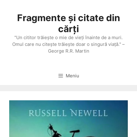
Sari
la
Fragmente și citate din
conținut
cărți
"Un cititor trăieşte o mie de vieţi înainte de a muri.
Omul care nu citeşte trăieşte doar o singură viaţă." –
George R.R. Martin
Meniu