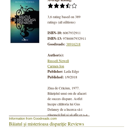
3,6 rating based on 389
ratings (all editions)
ISBN-10:
6067932911
ISBN-13:
9786067932911
Goodreads:
38916218
Author(s):
Russell Newell
Carmen Ion
Publisher:
Leda Edge
Published:
1/9/2018
Ziua de Crăciun, 1977.
Băiețelul unui om de afaceri
de succes dispare. Astfel
începe călătoria lui Gus
Delaney de a încerca să-i
găsească fiul și să afle ce s-a
Information from Goodreads.com
întâmplat. A fost răpit? Mai
Băiatul și misterioasa dispariție Reviews
trăiește? Este fosta soție
implicată? Când polițiștii