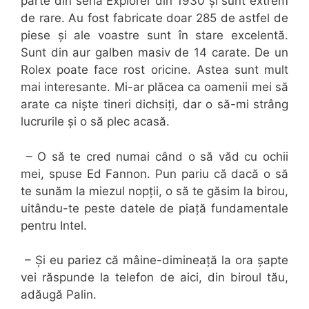
parte din seria Explorer din 1930 și sunt extrem
de rare. Au fost fabricate doar 285 de astfel de
piese și ale voastre sunt în stare excelentă.
Sunt din aur galben masiv de 14 carate. De un
Rolex poate face rost oricine. Astea sunt mult
mai interesante. Mi-ar plăcea ca oamenii mei să
arate ca niște tineri dichsiți, dar o să-mi strâng
lucrurile și o să plec acasă.
– O să te cred numai când o să văd cu ochii
mei, spuse Ed Fannon. Pun pariu că dacă o să
te sunăm la miezul nopții, o să te găsim la birou,
uitându-te peste datele de piață fundamentale
pentru Intel.
– Și eu pariez că mâine-dimineață la ora șapte
vei răspunde la telefon de aici, din biroul tău,
adăugă Palin.