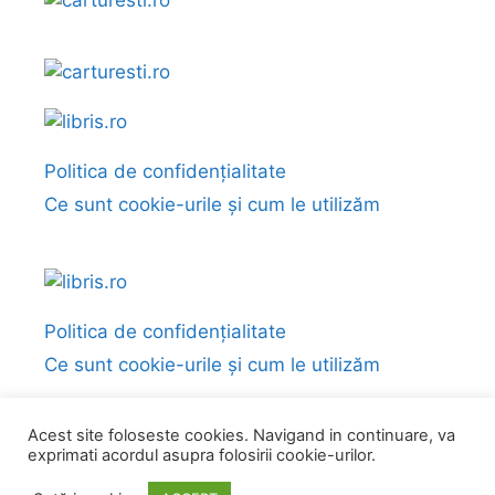
Politica de confidențialitate
Ce sunt cookie-urile și cum le utilizăm
Politica de confidențialitate
Ce sunt cookie-urile și cum le utilizăm
Acest site foloseste cookies. Navigand in continuare, va
exprimati acordul asupra folosirii cookie-urilor.
© 2026 Fragmente și citate din cărți
• Construit cu
GeneratePress