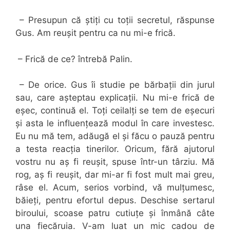
– Presupun că știți cu toții secretul, răspunse
Gus. Am reușit pentru ca nu mi-e frică.
– Frică de ce? întrebă Palin.
– De orice. Gus îi studie pe bărbații din jurul
sau, care așteptau explicații. Nu mi-e frică de
eșec, continuă el. Toți ceilalți se tem de eșecuri
și asta le influențează modul în care investesc.
Eu nu mă tem, adăugă el și făcu o pauză pentru
a testa reacția tinerilor. Oricum, fără ajutorul
vostru nu aș fi reușit, spuse într-un târziu. Mă
rog, aș fi reușit, dar mi-ar fi fost mult mai greu,
râse el. Acum, serios vorbind, vă mulțumesc,
băieți, pentru efortul depus. Deschise sertarul
biroului, scoase patru cutiuțe și înmână câte
una fiecăruia. V-am luat un mic cadou de