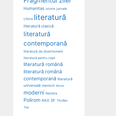
Fragmentul zilei
Humanitas
istorie
jurnale
literatură
Litera
literatură clasică
literatură
contemporană
literatură de divertisment
literatură pentru copii
literatură română
literatură română
contemporană
literatură
universală
memorii
Mister
moderni
Nemira
Polirom
RAO
SF
Thriller
Trei