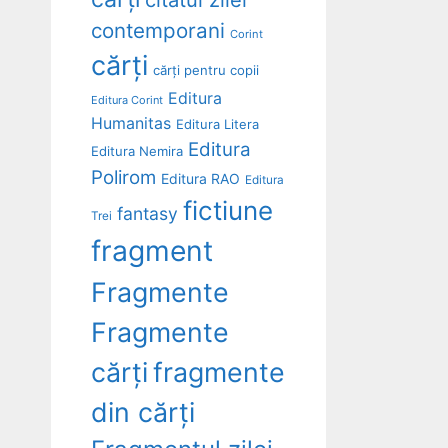
contemporani
Corint
cărți
cărți pentru copii
Editura
Editura Corint
Humanitas
Editura Litera
Editura
Editura Nemira
Polirom
Editura RAO
Editura
fictiune
fantasy
Trei
fragment
Fragmente
Fragmente
cărți
fragmente
din cărți