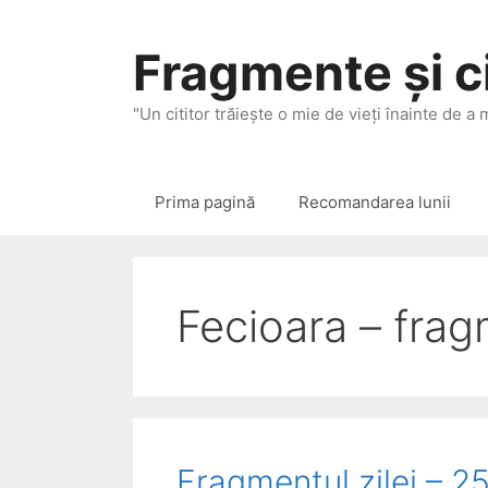
Sari
la
Fragmente și ci
conținut
"Un cititor trăieşte o mie de vieţi înainte de a
Prima pagină
Recomandarea lunii
Fecioara – fra
Fragmentul zilei – 2