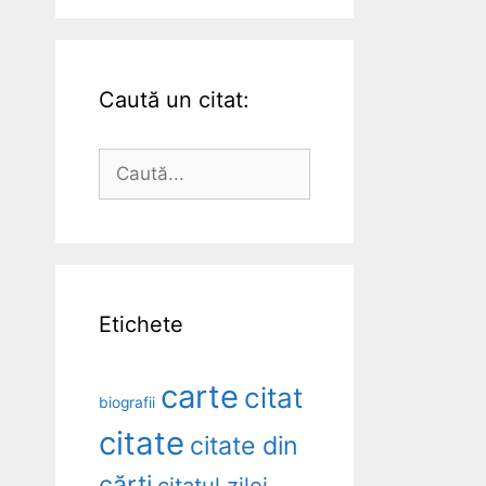
Caută un citat:
Caută
după:
Etichete
carte
citat
biografii
citate
citate din
cărți
citatul zilei